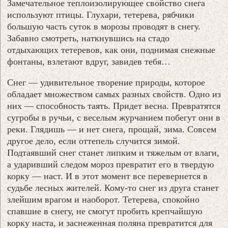
Замечательное теплоизолирующее свойство снега
используют птицы. Глухари, тетерева, рябчики
большую часть суток в морозы проводят в снегу.
Забавно смотреть, наткнувшись на стадо
отдыхающих тетеревов, как они, поднимая снежные
фонтаны, взлетают вдруг, завидев тебя…
Снег — удивительное творение природы, которое
обладает множеством самых разных свойств. Одно из
них — способность таять. Придет весна. Превратятся
сугробы в ручьи, с веселым журчанием побегут они в
реки. Глядишь — и нет снега, прощай, зима. Совсем
другое дело, если оттепель случится зимой.
Подтаявший снег станет липким и тяжелым от влаги,
а ударивший следом мороз превратит его в твердую
корку — наст. И в этот момент все перевернется в
судьбе лесных жителей. Кому-то снег из друга станет
злейшим врагом и наоборот. Тетерева, спокойно
спавшие в снегу, не смогут пробить крепчайшую
корку наста, и заснеженная поляна превратится для