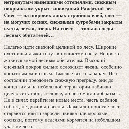
нетронутым нынешними оттепелями, снежным
покрывалом укрыт заповедный Раифский лес.
Снег — на широких лапах стройных елей, снег —
на могучих соснах, снежными сугробами закрыты
кусты, земля, озеро. На снегу — только следы
лесных обитателей…
Нелегко идти снежной целиной по лесу. Широкие
охотничьи лыжи тонут в пушистом снегу. Непросто
живется зимой лесным обитателям. Высокий
снежный покров сильно осложняет жизнь, особенно
копытным животным. Тяжелее всего кабанам. Не в
состоянии преодолеть снежную преграду, они до
конца зимы на небольшой территории набивают
целую сеть троп, съев все, до чего могли добраться.
Не в силах перейти на новые места, часть кабанов
гибнет, не дожив до весны. Даже длинноногие лоси
стараются найти заросли ивняка или молодые
сосняки, поэтому неделями кормятся на небольшом
участке леса.