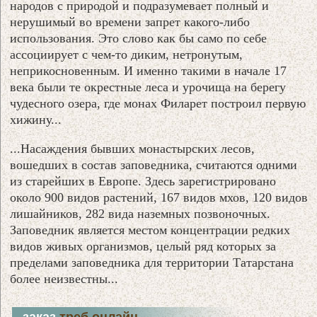
народов с природой и подразумевает полный и
нерушимый во времени запрет какого-либо
использования. Это слово как бы само по себе
ассоциирует с чем-то диким, нетронутым,
неприкосновенным. И именно такими в начале 17
века были те окрестные леса и урочища на берегу
чудесного озера, где монах Филарет построил первую
хижину...
...Насаждения бывших монастырских лесов,
вошедших в состав заповедника, считаются одними
из старейших в Европе. Здесь зарегистрировано
около 900 видов растений, 167 видов мхов, 120 видов
лишайников, 282 вида наземных позвоночных.
Заповедник является местом концентрации редких
видов живых организмов, целый ряд которых за
пределами заповедника для территории Татарстана
более неизвестны...
заказ
треб онлайн