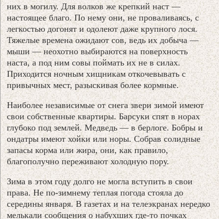
них в могилу. Для волков же крепкий наст —
настоящее благо. По нему они, не проваливаясь, с
легкостью догонят и одолеют даже крупного лося.
Тяжелые времена ожидают сов, ведь их добыча —
мыши — неохотно выбираются на поверхность
наста, а под ним совы поймать их не в силах.
Приходится ночным хищникам откочевывать с
привычных мест, разыскивая более кормные.
Наиболее независимые от снега звери зимой имеют
свои собственные квартиры. Барсуки спят в норах
глубоко под землей. Медведь — в берлоге. Бобры и
ондатры имеют хойки или норы. Собрав солидные
запасы корма или жира, они, как правило,
благополучно переживают холодную пору.
Зима в этом году долго не могла вступить в свои
права. Не по-зимнему теплая погода стояла до
середины января. В газетах и на телеэкранах нередко
мелькали сообщения о набухших где-то почках