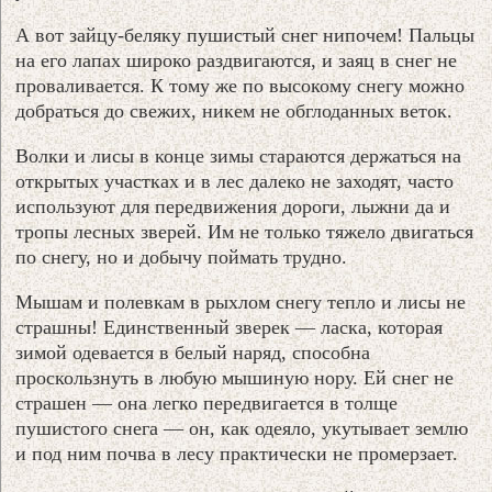
А вот зайцу-беляку пушистый снег нипочем! Пальцы
на его лапах широко раздвигаются, и заяц в снег не
проваливается. К тому же по высокому снегу можно
добраться до свежих, никем не обглоданных веток.
Волки и лисы в конце зимы стараются держаться на
открытых участках и в лес далеко не заходят, часто
используют для передвижения дороги, лыжни да и
тропы лесных зверей. Им не только тяжело двигаться
по снегу, но и добычу поймать трудно.
Мышам и полевкам в рыхлом снегу тепло и лисы не
страшны! Единственный зверек — ласка, которая
зимой одевается в белый наряд, способна
проскользнуть в любую мышиную нору. Ей снег не
страшен — она легко передвигается в толще
пушистого снега — он, как одеяло, укутывает землю
и под ним почва в лесу практически не промерзает.