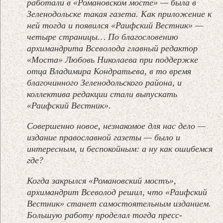
работали в «Романовском мосте» — была в
Зеленодольске такая газета. Как приложение к
ней тогда и появился «Раифский Вестник» —
четыре страницы… По благословению
архимандрита Всеволода главный редактор
«Моста» Любовь Николаева при поддержке
отца Владимира Кондратьева, в то время
благочинного Зеленодольского района, и
коллектива редакции стали выпускать
«Раифский Вестник».
Совершенно новое, незнакомое для нас дело —
издание православной газеты — было и
интересным, и беспокойным: а ну как ошибемся
где?
Когда закрылся «Романовский мостъ»,
архимандрит Всеволод решил, что «Раифский
Вестник» станет самостоятельным изданием.
Большую работу проделал тогда пресс-