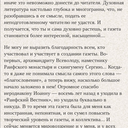
иначе это невозможно донести до читателя. Духовная
литература настолько глубока и многогранна, что, не
разобравшись в ее смысле, подать ее
неподготовленному читателю не удастся. И
получается, что ты и сама духовно растешь, и газета
становится более интересной, насыщенной...
Не могу не выразить благодарность всем, кто
участвовал и участвует в создании газеты. Во-
первых, архимандриту Всеволоду, наместнику
Раифского монастыря и схиигумену Сергию... Когда-
то я даже не понимала смысла самого этого слова —
«благословение», а теперь вижу, насколько большое
начало заложено в нем! Огромное спасибо
иеродиакону Иоанну — восемь лет назад я уходила в
«Раифский Вестник», но уходила буквально в
никуда. В то время эта газета была для меня как
иностранная, непонятная, и он сумел повысить
творческий уровень и газеты, и коллектива... И
сейчас меняется мировоззрение и у меня, и у всех