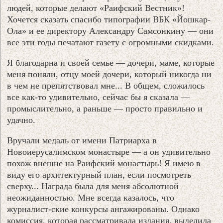
людей, которые делают «Раифский Вестник»!
Хочется сказать спасибо типографии ВБК «Йошкар-
Ола» и ее директору Александру Самсонкину — они
все эти годы печатают газету с огромными скидками.
Я благодарна и своей семье — дочери, маме, которые
меня поняли, отцу моей дочери, который никогда ни
в чем не препятствовал мне... В общем, сложилось
все как-то удивительно, сейчас бы я сказала —
промыслительно, а раньше — просто правильно и
удачно.
Вручали медаль от имени Патриарха в
Новоиерусалимском монастыре — а он удивительно
похож внешне на Раифский монастырь! Я имею в
виду его архитектурный план, если посмотреть
сверху... Награда была для меня абсолютной
неожиданностью. Мне всегда казалось, что
журналист-ские конкурсы ангажированы. Однако
комиссия, которая рассматривала издания, выделила