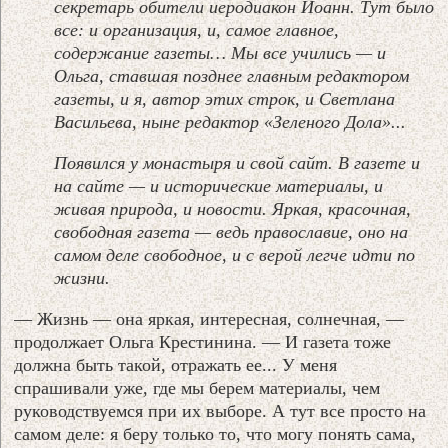
секретарь обители иеродиакон Иоанн. Тут было
все: и организация, и, самое главное,
содержание газеты… Мы все учились — и
Ольга, ставшая позднее главным редактором
газеты, и я, автор этих строк, и Светлана
Васильева, ныне редактор «Зеленого Дола»...
Появился у монастыря и свой сайт. В газете и
на сайте — и исторические материалы, и
живая природа, и новости. Яркая, красочная,
свободная газета — ведь православие, оно на
самом деле свободное, и с верой легче идти по
жизни.
— Жизнь — она яркая, интересная, солнечная, —
продолжает Ольга Крестинина. — И газета тоже
должна быть такой, отражать ее... У меня
спрашивали уже, где мы берем материалы, чем
руководствуемся при их выборе. А тут все просто на
самом деле: я беру только то, что могу понять сама,