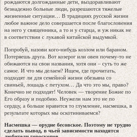
рождаются долгожданные дети, выздоравливают
безнадежно больные люди, разрешаются тяжелые
жизненные ситуации… В традициях русской жизни
любое важное дело совершается после благословения
на него у священника, а то и у старца, и уж никак не
в соответствии с лукавой китайской выдумкой.
Попробуй, назови кого-нибудь козлом или бараном.
Потеряешь друга. Вот козерог или овен почему-то не
обижаются на свои названия, хотя они – суть то же
самое. И что мы делаем? Ищем, где прочитать,
подходят ли для семейной жизни обезьяна со
свиньей, лошадь с петухом… Да что это мы, право?
Конечно не подходят! Человек — творение Божие по
Его образу и подобию. Неужели нам это не по
сердцу, а больше нравится то глумление, насмешка, в
результате которых мы оскотиниваемся?
Насмешка — орудие бесовское. Поэтому не трудно
сделать вывод, в чьей зависимости находятся
любители гороскопов.