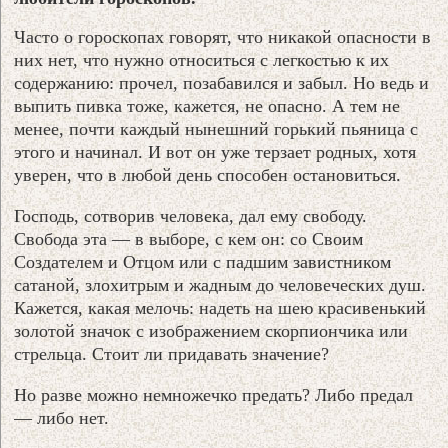
Часто о гороскопах говорят, что никакой опасности в
них нет, что нужно относиться с легкостью к их
содержанию: прочел, позабавился и забыл. Но ведь и
выпить пивка тоже, кажется, не опасно. А тем не
менее, почти каждый нынешний горький пьяница с
этого и начинал. И вот он уже терзает родных, хотя
уверен, что в любой день способен остановиться.
Господь, сотворив человека, дал ему свободу.
Свобода эта — в выборе, с кем он: со Своим
Создателем и Отцом или с падшим завистником
сатаной, злохитрым и жадным до человеческих душ.
Кажется, какая мелочь: надеть на шею красивенький
золотой значок с изображением скорпиончика или
стрельца. Стоит ли придавать значение?
Но разве можно немножечко предать? Либо предал
— либо нет.