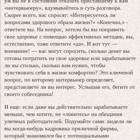
уж вы не в состоянии отказать приставшему к вам
«интервьюеру», вдумывайтесь в суть разговора.
Cкорее всего, вас спросят: «Интересуетесь ли
вопросами здорового образа жизни?» «Конечно,» -
ответите вы. На вопрос, хотели бы вы поправить
свое здоровье с помощью эффективных методик, вы,
естественно, тоже ответите «да». И вот тут —
внимание! — вас могут спросить, сколько денег вы
готовы потратить на свое здоровье или зарабатываете
ли вы столько, сколько вам нужно, чтобы
чувствовать себя в жизни комфортно? Это ключевой
вопрос, по которому интервьюер определяет,
представляете ли вы интерес. Услышав его, бегите от
своего собеседника!
И еще: если даже вы действительно зарабатываете
меньше, чем хотите, не «ловитесь» на обещания
уличных работодателей. Подумайте сами: видели ли
вы когда-нибудь кадровика приличной фирмы,
который знакомился бы с потенциальными