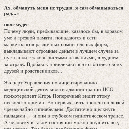
Ах, обмануть меня не трудно, я сам обманываться
рад...»
поле чудес
Почему люди, пребывающие, казалось бы, в здравом
уме и трезвой памяти, попадаются в сети
маркетологов различных сомнительных фирм,
выкладывают огромные деньги в лучшем случае за
пустышки с заковыристыми названиями, в худшем —
за отраву. Вдобавок привлекают в этот бизнес своих
друзей и родственников...
Эксперт Управления по лицензированию
медицинской деятельности администрации НСО,
психотерапевт Игорь Поперечный видит этому
несколько причин. Во-первых, пять процентов людей
чрезвычайно гипнабельны. Достаточно щелкнуть
пальцами — и они в глубоком гипнотическом трансе.
А человеку в таком состоянии можно внушить все,
что угодно. Тем более, вербовщики фирм,