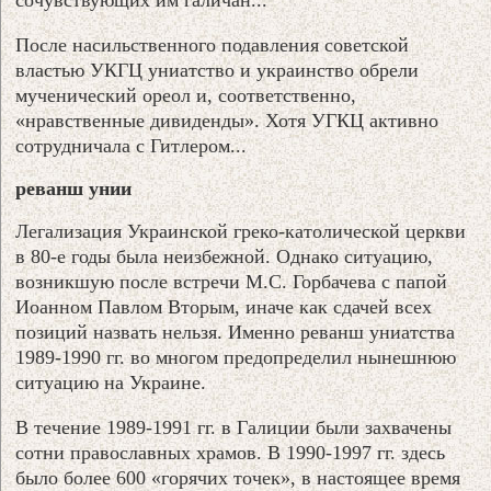
После насильственного подавления советской
властью УКГЦ униатство и украинство обрели
мученический ореол и, соответственно,
«нравственные дивиденды». Хотя УГКЦ активно
сотрудничала с Гитлером...
реванш унии
Легализация Украинской греко-католической церкви
в 80-е годы была неизбежной. Однако ситуацию,
возникшую после встречи М.С. Горбачева с папой
Иоанном Павлом Вторым, иначе как сдачей всех
позиций назвать нельзя. Именно реванш униатства
1989-1990 гг. во многом предопределил нынешнюю
ситуацию на Украине.
В течение 1989-1991 гг. в Галиции были захвачены
сотни православных храмов. В 1990-1997 гг. здесь
было более 600 «горячих точек», в настоящее время