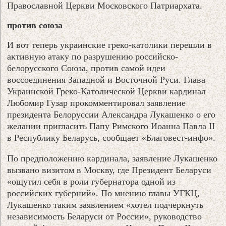
Православной Церкви Московского Патриархата.
против союза
И вот теперь украинские греко-католики перешли в
активную атаку по разрушению российско-
белорусского Союза, против самой идеи
воссоединения Западной и Восточной Руси. Глава
Украинской Греко-Католической Церкви кардинал
Любомир Гузар прокомментировал заявление
президента Белоруссии Александра Лукашенко о его
желании пригласить Папу Римского Иоанна Павла II
в Республику Беларусь, сообщает «Благовест-инфо».
По предположению кардинала, заявление Лукашенко
вызвано визитом в Москву, где Президент Беларуси
«ощутил себя в роли губернатора одной из
российских губерний». По мнению главы УГКЦ,
Лукашенко таким заявлением «хотел подчеркнуть
независимость Беларуси от России», руководство