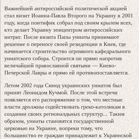
Важнейшей антироссийской политической акцией
стал визит Иоанна-Павла Второго на Украину в 2001
году, когда понтифик собрал под своим крылом всех,
кто делает Украину эпицентром антироссийских
интриг. После визита Папы униаты принимают
решение о переносе своей резиденции в Киев, где
начинается строительство огромного кафедрального
униатского собора. Строится он прямо напротив
величайшей православной святыни — Киево-
Печерской Лавры и прямо ей противопоставляется.
Летом 2002 года Синод украинских униатов был
принят Леонидом Кучмой. После этой встречи
появляется его распоряжение о том, что местные
власти дролжны содействовать греко-католикам в
создании своих регионалдьных структур... Таким
образом, униаты становятся государственной
церковью на Украине, вопреки тому, что
большинство ее граждан принадлежит к Украинской