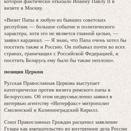
которой фактически отказало Иоанну Павлу ІІ в
визите в Москву.
«Визит Папы в любую из бывших советских
республик — большое событие и политического
характера, хотя это не является главной целью, —
заявил кардинал. — Я знаю, что Папа очень хотел бы
посетить также и Россию. Он побывал почти во всех
странах, граничащих с Российской Федерацией, и
посетить Беларусь ему было бы также неплохо».
позиция Церкви
Русская Православная Церковь выступает
категорически против визита римского папы в
Белоруссию. Об этом недвусмысленно заявил в
интервью агентству «Интерфакс» митрополит
Смоленский и Калининградский Кирилл.
Союз Православных Граждан расценил заявление
Гузара как вмешательство во внутренние дела России