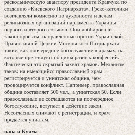
раскольническую авантюру президента Кравчука по
созданию «Киевского Патриархата». Греко-католики
возглавляли комиссию по духовности и делам
религиозных организаций парламента Украины
первого и второго созывов. Они лоббировали
законопроекты, направленные против Украинской
Православной Церкви Московского Патриархата —
такие, как поочередное богослужение в храмах, на
которые претендуют общины разных конфессий.
Фактически это скрытый захват храмов. Механизм
таков: на имеющийся православный храм
регистрируется и униатская община, чем
провоцируется конфликт. Например, православная
община составляет 500 чел., а униатская 50. Если
православные не соглашаются на поочередное
богослужение, вступает в действие закон.
Несогласных снимают с регистрации, и храм
продается униатам.
папа и Кучма