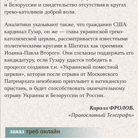
и Белоруссии и свидетельство отсутствия в кругах
греко-католиков доброй воли.
Аналитики указывают также, что гражданин США
кардинал Гузар, он же — глава украинской греко-
католической церкви, рассматривается известными
политическими кругами в Шататах как преемник
Иоанна-Павла Второго. Они согласны поддержать его
кандидатуру, если Гузару удастся победить в
процессе создания т.н. «Украинской поместной
церкви», которая после отрыва от Московского
Патриархата неизбежно приплывет в ватиканскую
пристань, и будет способствовать окончательному
отрыву Украины и Белоруссии от России.
Кирилл ФРОЛОВ,
«Православный Телеграфъ»
заказ
треб онлайн