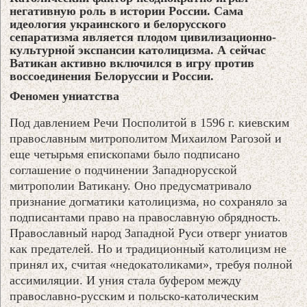
негативную роль в истории России. Сама
идеология украинского и белорусского
сепаратизма является плодом цивилизационно-
культурной экспансии католицизма. А сейчас
Ватикан активно включился в игру против
воссоединения Белоруссии и России.
Феномен униатства
Под давлением Речи Посполитой в 1596 г. киевским
православным митрополитом Михаилом Рагозой и
еще четырьмя епископами было подписано
соглашение о подчинении Западнорусской
митрополии Ватикану. Оно предусматривало
признание догматики католицизма, но сохраняло за
подписантами право на православную обрядность.
Православный народ Западной Руси отверг униатов
как предателей. Но и традиционный католицизм не
принял их, считая «недокатоликами», требуя полной
ассимиляции. И уния стала буфером между
православно-русским и польско-католическим