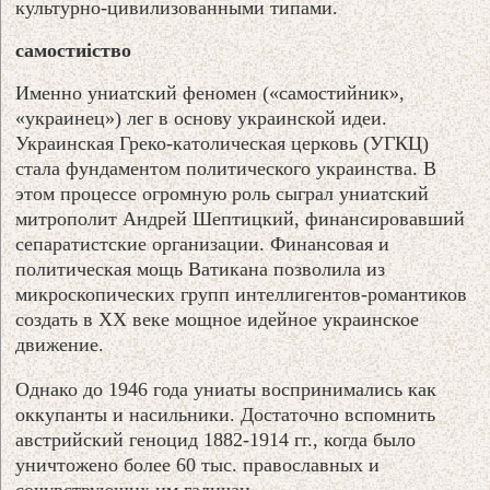
культурно-цивилизованными типами.
самостиiство
Именно униатский феномен («самостийник»,
«украинец») лег в основу украинской идеи.
Украинская Греко-католическая церковь (УГКЦ)
стала фундаментом политического украинства. В
этом процессе огромную роль сыграл униатский
митрополит Андрей Шептицкий, финансировавший
сепаратистские организации. Финансовая и
политическая мощь Ватикана позволила из
микроскопических групп интеллигентов-романтиков
создать в XX веке мощное идейное украинское
движение.
Однако до 1946 года униаты воспринимались как
оккупанты и насильники. Достаточно вспомнить
австрийский геноцид 1882-1914 гг., когда было
уничтожено более 60 тыс. православных и
сочувствующих им галичан...