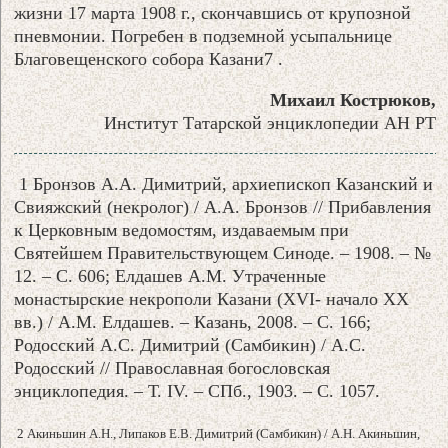
жизни 17 марта 1908 г., скончавшись от крупозной
пневмонии. Погребен в подземной усыпальнице
Благовещенского собора Казани7 .
Михаил Кострюков,
Институт Татарской энциклопедии АН РТ
1 Бронзов А.А. Димитрий, архиепископ Казанский и
Свияжский (некролог) / А.А. Бронзов // Прибавления
к Церковным ведомостям, издаваемым при
Святейшем Правительствующем Синоде. – 1908. – №
12. – С. 606; Елдашев А.М. Утраченные
монастырские некрополи Казани (XVI- начало XX
вв.) / А.М. Елдашев. – Казань, 2008. – С. 166;
Родосский А.С. Димитрий (Самбикин) / А.С.
Родосский // Православная богословская
энциклопедия. – Т. IV. – СПб., 1903. – С. 1057.
2 Акиньшин А.Н., Липаков Е.В. Димитрий (Самбикин) / А.Н. Акиньшин,