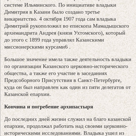
системе Ильминского. По инициативе владыки
Димитрия в Казани было создано третье
викариатство. 4 октября 1907 года сам владыка
Димитрий рукоположил во епископа Мамадышского
архимандрита Андрея (князя Ухтомского), который
до этого с 1899 года управлял Казанскими
миссионерскими курсами6 .
Большое значение имела также деятельность владыки
по организации Казанского церковно-исторического
общества, а также его участие в заседаниях
Предсоборного Присутствия в Санкт-Петербурге,
куда он был направлен как один из пяти делегатов от
Казанской епархии.
Кончина и погребение архипастыря
До последних дней жизни служил на благо казанской
епархии, продолжал работать над своими церковно-
историческими исследованиями. Владыка ушел из