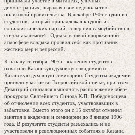
принимали участие в митингах, уличных
демонстрациях, выражая свое недовольство
политикой правительства. В декабре 1906 г. один из
студентов, который принадлежал к одной из
социалистических партий, совершил самоубийство в
стенах академии4 . Однако в такой напряженной
атмосфере владыка проявил себя как противник
жестких мер и репрессий.
К началу сентября 1905 г. волнения студентов
охватили Казанскую духовную академию и
Казанскую духовную семинарию. Студенты академии
приняли участие во Всероссийской стачке, при этом
Димитрий отказался выполнять распоряжение обер-
прокурора Святейшего Синода К.П. Победоносцева
об отчислении всех студентов, участвовавших в
забастовке. Вместо этого он с 15 октября отменил
занятия в академии и семинарии до 8 января 1906
года. В результате студенты разъехались и не
участвовали в революционных событиях в Казани.