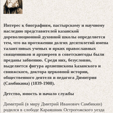
Интерес к биографиям, пастырскому и научному
наследию представителей казанской
дореволюционной духовной школы определяется
тем, что на протяжении долгих десятилетий имена
талантливых ученых и ярких православных
священников и архиереев в советскиегоды были
преданы забвению. Среди них, безусловно,
выделяется фигура архиепископа kазанского и
свияжского, доктора церковной истории,
общественного деятеля и педагога Димитрия
(Самбикина) (1839-1908).
Детство, юность и начало службы
Димитрий (в миру Дмитрий Иванович Самбикин)
родился в слободе Караяшник Острогожского уезда