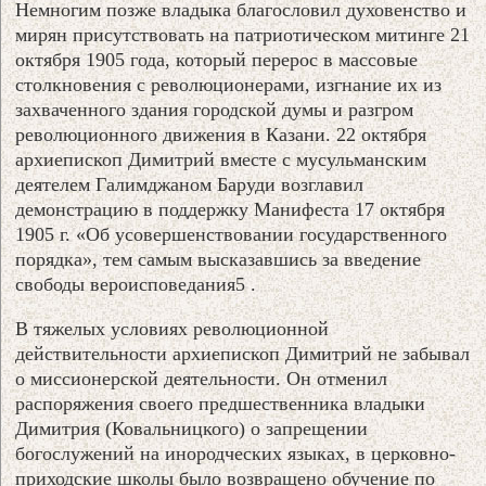
Немногим позже владыка благословил духовенство и
мирян присутствовать на патриотическом митинге 21
октября 1905 года, который перерос в массовые
столкновения с революционерами, изгнание их из
захваченного здания городской думы и разгром
революционного движения в Казани. 22 октября
архиепископ Димитрий вместе с мусульманским
деятелем Галимджаном Баруди возглавил
демонстрацию в поддержку Манифеста 17 октября
1905 г. «Об усовершенствовании государственного
порядка», тем самым высказавшись за введение
свободы вероисповедания5 .
В тяжелых условиях революционной
действительности архиепископ Димитрий не забывал
о миссионерской деятельности. Он отменил
распоряжения своего предшественника владыки
Димитрия (Ковальницкого) о запрещении
богослужений на инородческих языках, в церковно-
приходские школы было возвращено обучение по