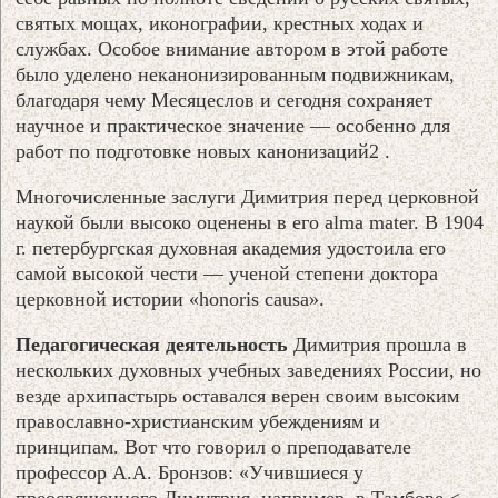
святых мощах, иконографии, крестных ходах и
службах. Особое внимание автором в этой работе
было уделено неканонизированным подвижникам,
благодаря чему Месяцеслов и сегодня сохраняет
научное и практическое значение — особенно для
работ по подготовке новых канонизаций2 .
Многочисленные заслуги Димитрия перед церковной
наукой были высоко оценены в его alma mater. В 1904
г. петербургская духовная академия удостоила его
самой высокой чести — ученой степени доктора
церковной истории «honoris causa».
Педагогическая деятельность
Димитрия прошла в
нескольких духовных учебных заведениях России, но
везде архипастырь оставался верен своим высоким
православно-христианским убеждениям и
принципам. Вот что говорил о преподавателе
профессор А.А. Бронзов: «Учившиеся у
преосвященного Димитрия, например, в Тамбове <…