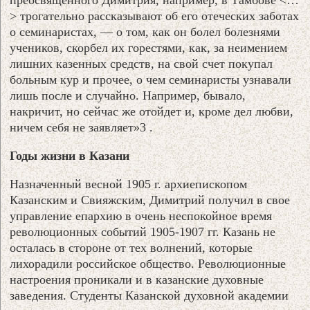
> трогательно рассказывают об его отеческих заботах
о семинаристах, — о том, как он болел болезнями
учеников, скорбел их горестями, как, за неимением
лишних казенных средств, на свой счет покупал
больным кур и прочее, о чем семинаристы узнавали
лишь после и случайно. Например, бывало,
накричит, но сейчас же отойдет и, кроме дел любви,
ничем себя не заявляет»3 .
Годы жизни в Казани
Назначенный весной 1905 г. архиепископом
Казанским и Свияжским, Димитрий получил в свое
управление епархию в очень неспокойное время
революционных событий 1905-1907 гг. Казань не
осталась в стороне от тех волнений, которые
лихорадили российское общество. Революционные
настроения проникали и в казанские духовные
заведения. Студенты Казанской духовной академии