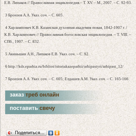
Е.В. Липаков // Православная энциклопедия.– Т. XV. – М., 2007. – С. 92-93.
3 Бронзов А.А. Указ. соч. – С. 605.
4 Харлампович К.В. Казанская духовная академия новая, 1842-1907 г. /
К.В. Харлампович // Православная богословская энциклопедия. – Т. VIII. –
СПб., 1907. – С. 832.
5 Акиньшин А.Н., Липаков Е.В. Указ. соч. – С. 92.
6 http://kds.eparhia.ru/bibliot/istoriakazeparhii/arhipastyri/arhipast_12/
7 Бронзов А.А. Указ. соч. – С. 605; Елдашев А.М. Указ. соч. – С. 165-166.
заказ
треб онлайн
поставить
свечу
Поделиться…