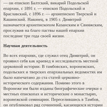
— он епископ Балтский, викарий Подольской
епархии, с 1891 г. — епископ Подольский и
Браславский, с 1896 г. — архиепископ Тверской и
Кашинский. Наконец, в 1905 г. Димитрий
назначается архиепископом Казанским и Свияжским,
прослужив на благо паствы нашей епархии
последние три года своей жизни.
Научная деятельность
Во всех епархиях, где служил отец Димитрий, он
проявил себя как краевед и исследователь местной
церковной истории. В тамбовских, воронежских,
подольских и тверских епархиальных ведомостях им
было напечатано до ста статей церковно-
исторического содержания. Помимо этого в
Воронеже им были изданы биографические очерки о
местных епископах и исторические о монастырях,
воронежской семинарии. Переселившись в Тамбов,
он опубликовал ряд сочинений, касающихся истории