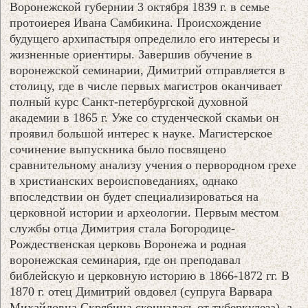
Воронежской губернии 3 октября 1839 г. в семье
протоиерея Ивана Самбикина. Происхождение
будущего архипастыря определило его интересы и
жизненные ориентиры. Завершив обучение в
воронежской семинарии, Димитрий отправляется в
столицу, где в числе первых магистров оканчивает
полный курс Санкт-петербургской духовной
академии в 1865 г. Уже со студенческой скамьи он
проявил большой интерес к науке. Магистерское
сочинение выпускника было посвящено
сравнительному анализу учения о первородном грехе
в христианских вероисповеданиях, однако
впоследствии он будет специализироваться на
церковной истории и археологии. Первым местом
службы отца Димитрия стала Богородице-
Рождественская церковь Воронежа и родная
воронежская семинария, где он преподавал
библейскую и церковную историю в 1866-1872 гг. В
1870 г. отец Димитрий овдовел (супруга Варвара
Михайловна Скрябина скончалась от туберкулеза), а