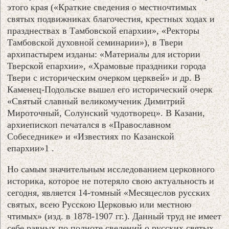
этого края («Краткие сведения о местночтимых
святых подвижниках благочестия, крестных ходах и
празднествах в Тамбовской епархии», «Ректоры
Тамбовской духовной семинарии»), в Твери
архипастырем изданы: «Материалы для истории
Тверской епархии», «Храмовые праздники города
Твери с историческим очерком церквей» и др. В
Каменец-Подольске вышел его исторический очерк
«Святый славный великомученик Димитрий
Мироточный, Солунский чудотворец». В Казани,
архиепископ печатался в «Православном
Собеседнике» и «Известиях по Казанской
епархии»1 .
Но самым значительным исследованием церковного
историка, которое не потеряло свою актуальность и
сегодня, является 14-томный «Месяцеслов русских
святых, всею Русскою Церковью или местною
чтимых» (изд. в 1878-1907 гг.). Данный труд не имеет
себе равных по полноте сведений о русских святых,