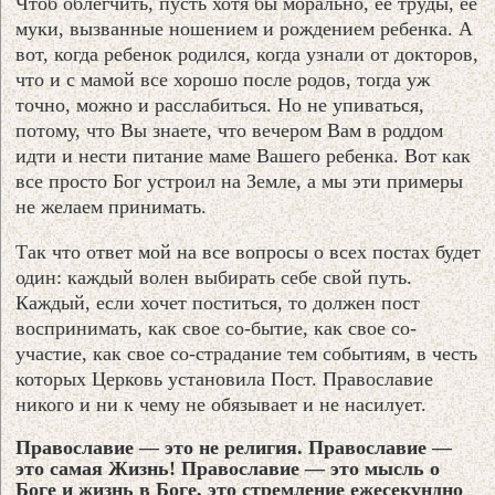
Чтоб облегчить, пусть хотя бы морально, ее труды, ее
муки, вызванные ношением и рождением ребенка. А
вот, когда ребенок родился, когда узнали от докторов,
что и с мамой все хорошо после родов, тогда уж
точно, можно и расслабиться. Но не упиваться,
потому, что Вы знаете, что вечером Вам в роддом
идти и нести питание маме Вашего ребенка. Вот как
все просто Бог устроил на Земле, а мы эти примеры
не желаем принимать.
Так что ответ мой на все вопросы о всех постах будет
один: каждый волен выбирать себе свой путь.
Каждый, если хочет поститься, то должен пост
воспринимать, как свое со-бытие, как свое со-
участие, как свое со-страдание тем событиям, в честь
которых Церковь установила Пост. Православие
никого и ни к чему не обязывает и не насилует.
Православие — это не религия. Православие —
это самая Жизнь! Православие — это мысль о
Боге и жизнь в Боге, это стремление ежесекундно