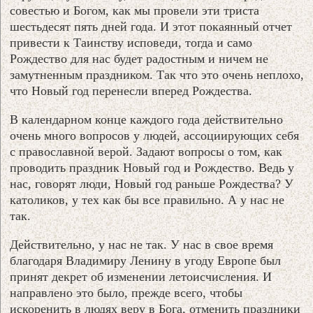
совестью и Богом, как мы провели эти триста
шестьдесят пять дней года. И этот покаянный отчет
привести к Таинству исповеди, тогда и само
Рождество для нас будет радостным и ничем не
замутненным праздником. Так что это очень неплохо,
что Новый год перенесли вперед Рождества.
В календарном конце каждого года действительно
очень много вопросов у людей, ассоциирующих себя
с православной верой. Задают вопросы о том, как
проводить праздник Новый год и Рождество. Ведь у
нас, говорят люди, Новый год раньше Рождества? У
католиков, у тех как бы все правильно. А у нас не
так.
Действительно, у нас не так. У нас в свое время
благодаря Владимиру Ленину в угоду Европе был
принят декрет об изменении летоисчисления. И
направлено это было, прежде всего, чтобы
искоренить в людях веру в Бога, отменить праздники