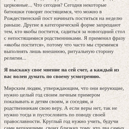
церковные... Что сегодня? Сегодня некоторые
батюшки говорят постящимся, что можно в
Рождественский пост начинать поститься на неделю
раньше. Другие в категорической форме запрещают
тем, кто якобы постится, садиться за новогодний стол
с непостящимися родственниками. Я применил фразу
«якобы постится», потому что часто мы стремимся
выполнять лишь внешнюю, ритуальную сторону
религии...
Я выскажу свое мнение на сей счет, а каждый из
вас волен думать по своему усмотрению.
Мирским людям, утверждающим, что они верующие,
нужно целый год своим личным примером
показывать и детям своим, и соседям, и
родственникам свою веру. А если веры нет, так не
нужно тогда и пустословить по поводу своей
православности. Круглый год нужно учить, будучи
сами верующими, своих близких тому, что два самых