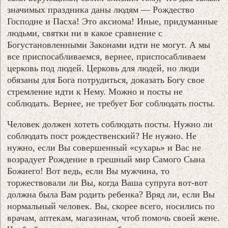
значимых праздника даны людям — Рождество
Господне и Пасха! Это аксиома! Иные, придуманные
людьми, святки ни в какое сравнение с
Богустановленными Законами идти не могут. А мы
все приспосабливаемся, вернее, приспосабливаем
церковь под людей. Церковь для людей, но люди
обязаны для Бога потрудиться, доказать Богу свое
стремление идти к Нему. Можно и посты не
соблюдать. Вернее, не требует Бог соблюдать посты.
Человек должен хотеть соблюдать посты. Нужно ли
соблюдать пост рождественский? Не нужно. Не
нужно, если Вы совершенный «сухарь» и Вас не
возрадует Рождение в грешный мир Самого Сына
Божиего! Вот ведь, если Вы мужчина, то
торжествовали ли Вы, когда Ваша супруга вот-вот
должна была Вам родить ребенка? Вряд ли, если Вы
нормальный человек. Вы, скорее всего, носились по
врачам, аптекам, магазинам, чтоб помочь своей жене.