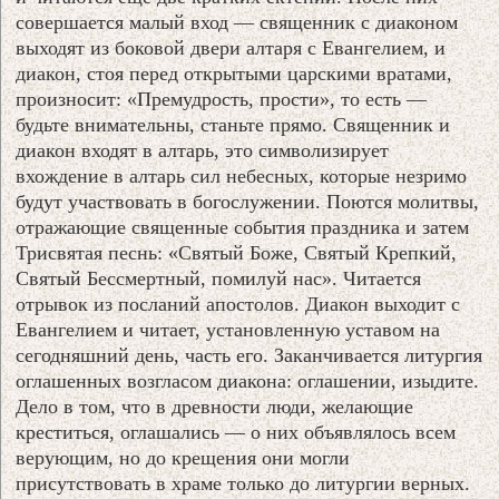
совершается малый вход — священник с диаконом
выходят из боковой двери алтаря с Евангелием, и
диакон, стоя перед открытыми царскими вратами,
произносит: «Премудрость, прости», то есть —
будьте внимательны, станьте прямо. Священник и
диакон входят в алтарь, это символизирует
вхождение в алтарь сил небесных, которые незримо
будут участвовать в богослужении. Поются молитвы,
отражающие священные события праздника и затем
Трисвятая песнь: «Святый Боже, Святый Крепкий,
Святый Бессмертный, помилуй нас». Читается
отрывок из посланий апостолов. Диакон выходит с
Евангелием и читает, установленную уставом на
сегодняшний день, часть его. Заканчивается литургия
оглашенных возгласом диакона: оглашении, изыдите.
Дело в том, что в древности люди, желающие
креститься, оглашались — о них объявлялось всем
верующим, но до крещения они могли
присутствовать в храме только до литургии верных.