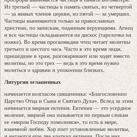
Из третьей — частицы в память святых, из четвертой
— за живых членов церкви, из пятой — за умерших.
Частицы вынимаются только за православных
христиан, по запискам, поданным верующими. Агнец
и все частицы складываются на дискос (тарелочка на
ножке). Во время проскомидии чтец читает молитвы
третьего и шестого часа. Часто в это время люди,
пришедшие в храм, разговаривают или ходят вместо
молитвы, но это грех — ведь в это время нужно
молиться о здравии и упокоении близких.
Литургия оглашенных
начинается возгласом священника: «Благословенно
Царство Отца и Сына и Святаго Духа». Вслед за этим
начинается мирная ектения. Ектения — это усердное
моление, мирной она называется по первым словам
ее «миром Господу помолимся», то есть в мире,
взаимной любви. Хор поет установленные молитвы,
и читаются еще две кратких ектении. После них