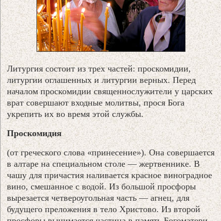
Литургия состоит из трех частей: проскомидии,
литургии оглашенных и литургии верных. Перед
началом проскомидии священнослужители у царских
врат совершают входные молитвы, прося Бога
укрепить их во время этой службы.
Проскомидия
(от греческого слова «принесение»). Она совершается
в алтаре на специальном столе — жертвеннике. В
чашу для причастия наливается красное виноградное
вино, смешанное с водой. Из большой просфоры
вырезается четвероугольная часть — агнец, для
будущего преложения в тело Христово. Из второй
просфоры вынимается частица в память Богоматери.