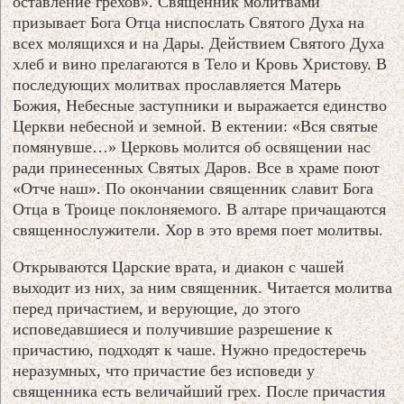
оставление грехов». Священник молитвами
призывает Бога Отца ниспослать Святого Духа на
всех молящихся и на Дары. Действием Святого Духа
хлеб и вино прелагаются в Тело и Кровь Христову. В
последующих молитвах прославляется Матерь
Божия, Небесные заступники и выражается единство
Церкви небесной и земной. В ектении: «Вся святые
помянувше…» Церковь молится об освящении нас
ради принесенных Святых Даров. Все в храме поют
«Отче наш». По окончании священник славит Бога
Отца в Троице поклоняемого. В алтаре причащаются
священнослужители. Хор в это время поет молитвы.
Открываются Царские врата, и диакон с чашей
выходит из них, за ним священник. Читается молитва
перед причастием, и верующие, до этого
исповедавшиеся и получившие разрешение к
причастию, подходят к чаше. Нужно предостеречь
неразумных, что причастие без исповеди у
священника есть величайший грех. После причастия