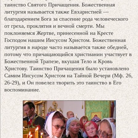
таинство Святого Причащения. Божественная
литургия называется также Евхаристией —
благодарением Бога за спасение рода человеческого
от греха, проклятия и вечной смерти. Мы
поклоняемся Жертве, принесенной на Кресте
Господом нашим Иисусом Христом. Божественная
литургия в народе часто называется также обедней,
потому что причащающийся христианин участвует в
Божественной Трапезе, вкушая Тело и Кровь
Христову. Таинство Причащения было установлено
Самим Иисусом Христом на Тайной Вечери (Мф. 26,
26-29), и Он повелел творить это таинство в Его
воспоминание.