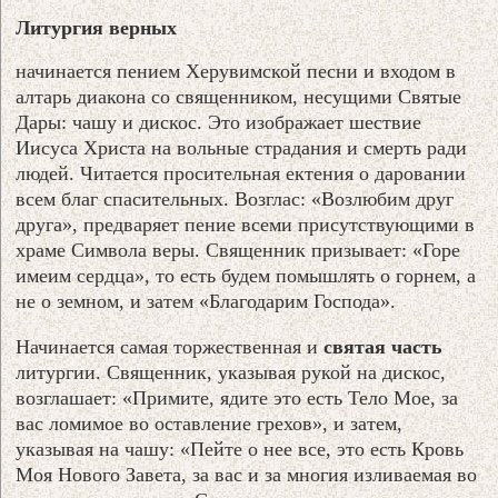
Литургия верных
начинается пением Херувимской песни и входом в
алтарь диакона со священником, несущими Святые
Дары: чашу и дискос. Это изображает шествие
Иисуса Христа на вольные страдания и смерть ради
людей. Читается просительная ектения о даровании
всем благ спасительных. Возглас: «Возлюбим друг
друга», предваряет пение всеми присутствующими в
храме Символа веры. Священник призывает: «Горе
имеим сердца», то есть будем помышлять о горнем, а
не о земном, и затем «Благодарим Господа».
Начинается самая торжественная и
святая часть
литургии. Священник, указывая рукой на дискос,
возглашает: «Примите, ядите это есть Тело Мое, за
вас ломимое во оставление грехов», и затем,
указывая на чашу: «Пейте о нее все, это есть Кровь
Моя Нового Завета, за вас и за многия изливаемая во