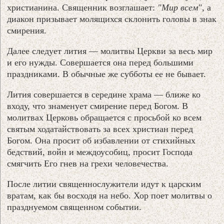
христианина. Священник возглашает:
"Мир всем"
, а
диакон призывает молящихся склонить головы в знак
смирения.
Далее следует лития — молитвы Церкви за весь мир
и его нужды. Совершается она перед большими
праздниками. В обычные же субботы ее не бывает.
Лития совершается в середине храма — ближе ко
входу, что знаменует смирение перед Богом. В
молитвах Церковь обращается с просьбой ко всем
святым ходатайствовать за всех христиан перед
Богом. Она просит об избавлении от стихийных
бедствий, войн и междоусобиц, просит Господа
смягчить Его гнев на грехи человечества.
После литии священнослужители идут к царским
вратам, как бы восходя на небо. Хор поет молитвы о
празднуемом священном событии.