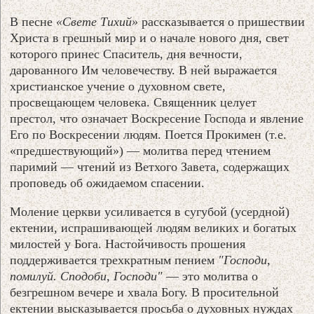
В песне
«Свете Тихий»
рассказывается о пришествии
Христа в грешный мир и о начале нового дня, свет
которого принес Спаситель, дня вечности,
дарованного Им человечеству. В ней выражается
христианское учение о духовном свете,
просвещающем человека. Священник целует
престол, что означает Воскресение Господа и явление
Его по Воскресении людям. Поется Прокимен (т.е.
«предшествующий») — молитва перед чтением
паримий — чтений из Ветхого Завета, содержащих
проповедь об ожидаемом спасении.
Моление церкви усиливается в сугубой (усердной)
ектении, испрашивающей людям великих и богатых
милостей у Бога. Настойчивость прошения
поддерживается трехкратным пением
"Господи,
помилуй. Сподоби, Господи"
— это молитва о
безгрешном вечере и хвала Богу. В просительной
ектении высказывается просьба о духовных нуждах