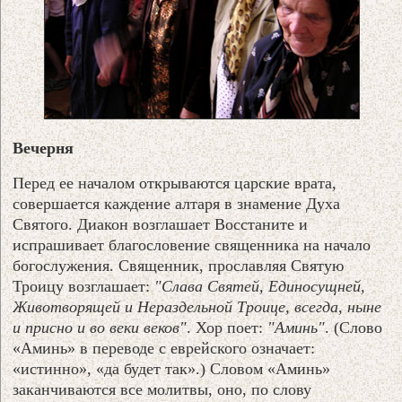
Вечерня
Перед ее началом открываются царские врата,
совершается каждение алтаря в знамение Духа
Святого. Диакон возглашает Восстаните и
испрашивает благословение священника на начало
богослужения. Священник, прославляя Святую
Троицу возглашает:
"Слава Святей, Единосущней,
Животворящей и Нераздельной Троице, всегда, ныне
и присно и во веки веков"
. Хор поет:
"Аминь"
. (Слово
«Аминь» в переводе с еврейского означает:
«истинно», «да будет так».) Словом «Аминь»
заканчиваются все молитвы, оно, по слову