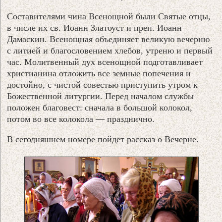
Составителями чина Всенощной были Святые отцы,
в числе их св. Иоанн Златоуст и преп. Иоанн
Дамаскин. Всенощная объединяет великую вечерню
с литией и благословением хлебов, утреню и первый
час. Молитвенный дух всенощной подготавливает
христианина отложить все земные попечения и
достойно, с чистой совестью приступить утром к
Божественной литургии. Перед началом службы
положен благовест: сначала в большой колокол,
потом во все колокола — празднично.
В сегодняшнем номере пойдет рассказ о Вечерне.