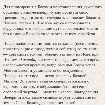
Для примирения с Богом и восстановления духовного
общения с ним человеку нужно осознать свою
греховность, и в жизни следовать заповедям Божиим.
Пением псалма 1
«Блажен муж»
напоминается
верующим, что избравшие путь своевольной жизни
без помощи Божией уклоняются на путь погибели.
После малой ектении поются стихиры (песнопения,
повествующие о празднуемом событии) со стихами
— краткими песнями, обычно взятыми из Псалтири.
Пением
«Господи, воззвах»
, и каждением в это время,
изображаются времена, когда был дан Богом через
Моисея Закон и установлено богослужение.
Последняя стихира — песнь во славу Божией
Матери. Во время пения ее совершается вход с
кадилом в алтарь, изображающий принесение
словесной жертвы — молитвы хвалы, благодарения.
Вечерний вход также символизирует сошествие на
землю Сына Божия для спасения людей.