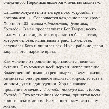
блаженного Иеронима является «печатью молитв»...
Священнослужители в алтаре поют
«Приидите,
поклонимся…».
Совершается каждение всего храма.
Хор поет 103 псалом
«Благослови, душе моя,
Господа».
В нем прославляется Бог Творец всего
видимого и невидимого, выражается блаженство,
которое человек испытывал в раю. Но человек
ослушался Бога и лишился рая. И как райские двери,
закрываются царские врата.
Как моление о прощении произносится великая
ектения. Это моление всей церкви, испрашивание
Божественной помощи грешному человеку в жизни,
начинается она призывом молиться миром, то есть в
мирном духе и единодушии. Хор на каждое
прошение отвечает:
"Господи, помилуй или: Подай,
Господи".
Это кратчайшая молитва, принятая всем
христианским миром. Ее мы повторяем всю нашу
жизнь.