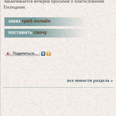
Заканчивается вечерня просьбой о благословении
Господнем.
заказ
треб онлайн
поставить
свечу
Поделиться…
все новости раздела »