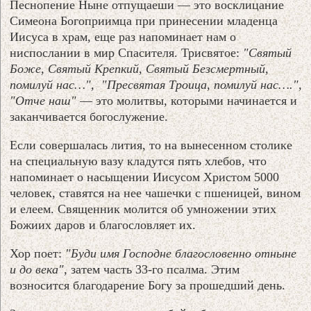
Песнопение Ныне отпущаеши — это восклицание
Симеона Богоприимца при принесении младенца
Иисуса в храм, еще раз напоминает нам о
ниспослании в мир Спасителя. Трисвятое:
"Святый
Боже, Святый Крепкий, Святый Безсмертный,
помилуй нас…",
"Пресвятая Троица, помилуй нас….",
"Отче наш"
— это молитвы, которыми начинается и
заканчивается богослужение.
Если совершалась лития, то на вынесенном столике
на специальную вазу кладутся пять хлебов, что
напоминает о насыщении Иисусом Христом 5000
человек, ставятся на нее чашечки с пшеницей, вином
и елеем. Священник молится об умножении этих
Божиих даров и благословляет их.
Хор поет:
"Буди имя Господне благословенно отныне
и до века"
, затем часть 33-го псалма. Этим
возносится благодарение Богу за прошедший день.