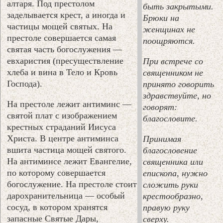
алтаря. Под престолом
быть закрытыми.
заделывается крест, а иногда и
Брюки на
частицы мощей святых. На
женщинах не
престоле совершается самая
поощряются.
святая часть богослужения —
евхаристия (пресуществление
При встрече со
хлеба и вина в Тело и Кровь
священником не
Господа).
принято говорить
здравствуйте, но
На престоле лежит антиминс —
говорят:
святой плат с изображением
благословите.
крестных страданий Иисуса
Христа. В центре антиминса
Принимая
вшита частица мощей святого.
благословение
На антиминсе лежит Евангелие,
священника или
по которому совершается
епископа, нужно
богослужение. На престоле стоит
сложить руки
дарохранительница — особый
крестообразно,
сосуд, в котором хранятся
правую руку
запасные Святые Дары,
сверху.