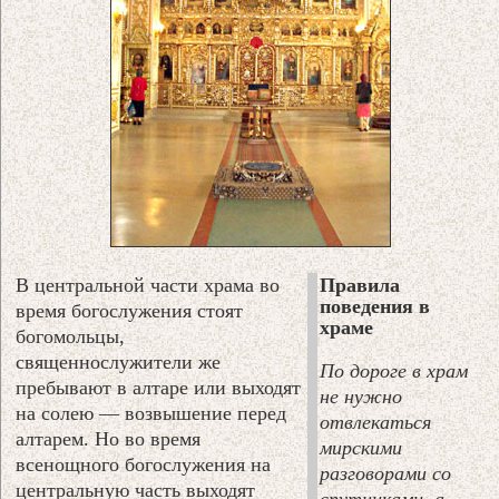
В центральной части храма во
Правила
поведения в
время богослужения стоят
храме
богомольцы,
священнослужители же
По дороге в храм
пребывают в алтаре или выходят
не нужно
на солею — возвышение перед
отвлекаться
алтарем. Но во время
мирскими
всенощного богослужения на
разговорами со
центральную часть выходят
спутниками, а