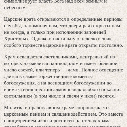
символизирует власть Бога над всем земным и
небесным.
Царские врата открываются в определенные периоды
службы, напоминая нам, что двери рая открыты нам
не всегда, а только при исполнении заповедей
Христовых. Однако в пасхальную неделю в знак
особого торжества царские врата открыты постоянно.
Храм освещается светильниками, центральный из
которых называется паникадилом и имеет большое
число свечей, или теперь — ламп. Полное освещение
дается в самые торжественные моменты
богослужения, а на всенощном богослужении во
время чтения шестипсалмия в знак особого покаяния
светильники (в том числе и свечи у икон) гасятся.
Молитва в православном храме сопровождается
церковным пением и священнодействием. Это вместе
с лицезрением икон и росписей на стенах храма
способствует созданию возвышенного молитвенного