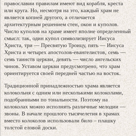
православии правилам имеют вид корабля, креста
или круга. Но, несмотря на это, каждый храм не
является копией другого, а отличается
архитектурным решением стен, окон и куполов.
Число куполов на храме имеет вполне определенный
смысл: так, один купол символизирует Иисуса
Христа, три — Пресвятую Троицу, пять — Иисуса
Христа и четырех апостолов-евангелистов, семь —
семь таинств церкви, девять — число ангельских
чинов. Уставом церкви предусмотрено, что храм
ориентируется своей передней частью на восток.
Традиционной принадлежностью храма является
колокольня с одним или несколькими колоколами,
подобранными по тональности. Поэтому на
колоколах можно исполнять различные мелодии —
звоны. В начале прошлого тысячелетия в храмах
вместо колоколов использовали било – плашку
толстой еловой доски.