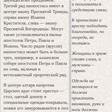
и пользоваться
Третий ряд иконостаса имеет в
средствами связи;
центре икону Пресвятой Троицы,
справа икону Иоанна
К причастию и
Крестителя, слева — икону
кресту подходить
Пресвятой Богородицы. Могут
благоговейно, по
также устанавливаться иконы
очереди, не
апостолов Петра, Павла и
толкаясь.
Иоанна. Число рядов (ярусов)
иконостаса может быть и больше
Женщины в храме
трех, например, в казанском
стоят слева, а
соборе апостолов Петра и Павла
мужчины –
их семь, включая и
справа.
ветхозаветный пророческий ряд.
Одежда на
В центре алтаря напротив
молящихся не
Царских врат стоит престол —
должна
стол, одетый донизу в
привлекать
специальные одежды-покрывала,
внимания, руки и
ножки его замуровываются в пол
ноги должны