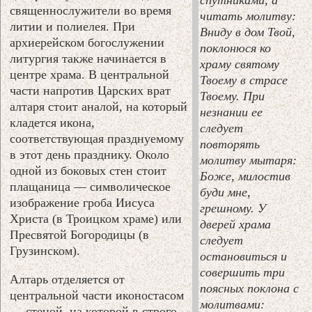
священнослужители во время
читать молитву:
литии и полиелея. При
Вниду в дом Твой,
архиерейском богослужении
поклонюся ко
литургия также начинается в
храму святому
центре храма. В центральной
Твоему в страсе
части напротив Царских врат
Твоему. При
алтаря стоит аналой, на который
незнании ее
кладется икона,
следует
соответствующая празднуемому
повторять
в этот день празднику. Около
молитву мытаря:
одной из боковых стен стоит
Боже, милостив
плащаница — символическое
буди мне,
изображение гроба Иисуса
грешному. У
Христа (в Троицком храме) или
дверей храма
Пресвятой Богородицы (в
следует
Грузинском).
остановиться и
совершить три
Алтарь отделяется от
поясных поклона с
центральной части иконостасом
молитвами:
— стеной, на которой в строго