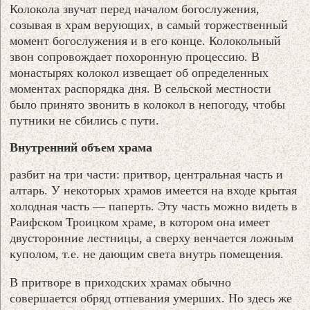
Колокола звучат перед началом богослужения,
созывая в храм верующих, в самый торжественный
момент богослужения и в его конце. Колокольный
звон сопровождает похоронную процессию. В
монастырях колокол извещает об определенных
моментах распорядка дня. В сельской местности
было принято звонить в колокол в непогоду, чтобы
путники не сбились с пути.
Внутренний объем храма
разбит на три части: притвор, центральная часть и
алтарь. У некоторых храмов имеется на входе крытая
холодная часть — паперть. Эту часть можно видеть в
Раифском Троицком храме, в котором она имеет
двусторонние лестницы, а сверху венчается ложным
куполом, т.е. не дающим света внутрь помещения.
В притворе в приходских храмах обычно
совершается обряд отпевания умерших. Но здесь же