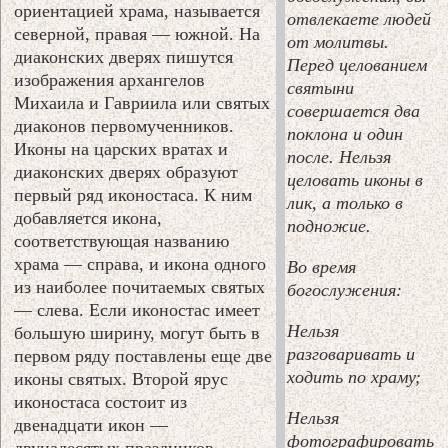
ориентацией храма, называется
отвлекаете людей
северной, правая — южной. На
от молитвы.
диаконских дверях пишутся
Перед целованием
изображения архангелов
святыни
Михаила и Гавриила или святых
совершается два
диаконов первомученников.
поклона и один
Иконы на царских вратах и
после. Нельзя
диаконских дверях образуют
целовать иконы в
первый ряд иконостаса. К ним
лик, а только в
добавляется икона,
подножие.
соответствующая названию
храма — справа, и икона одного
Во время
из наиболее почитаемых святых
богослужения:
— слева. Если иконостас имеет
Нельзя
большую ширину, могут быть в
разговаривать и
первом ряду поставлены еще две
ходить по храму;
иконы святых. Второй ярус
иконостаса состоит из
Нельзя
двенадцати икон —
фотографировать
двунадесятых праздников.