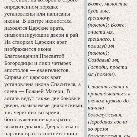
Боже, милостив
определенном порядке
буди мне,
установлены или написаны
грешному
иконы. В центре иконостаса
(поклон); Боже,
находятся Царские врата,
очисти мя,
символизирующие двери в рай.
грешнаго, и
На створках Царских врат
помилуй мя
изображается икона
(поклон);
Благовещения Пресвятой
Создавый мя,
Богородицы и лики четырех
Господи, прости
апостолов — евангелистов.
мя (поклон).
Справа от царских врат
установлена икона Спасителя, а
Ставить свечи и
слева — Божией Матери. В
прикладываться к
алтарь ведут также две боковые
иконам нужно до
двери, называемые диаконскими,
начала
т.к. через них во время
богослужения.
богослужения неоднократно
Передавая свечи
выходит диакон. Дверь слева от
во время
царских врат, в соответствии с
богослужения, вы