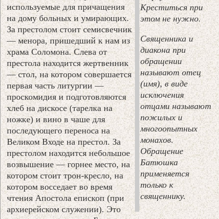
используемые для причащения
Креститься при
на дому больных и умирающих.
этом не нужно.
За престолом стоит семисвечник
Священника и
— менора, пришедший к нам из
диакона при
храма Соломона. Слева от
обращении
престола находится жертвенник
называют отец
— стол, на котором совершается
(имя), в виде
первая часть литургии —
исключения
проскомидия и подготовляются
отцами называют
хлеб на дискосе (тарелка на
пожилых и
ножке) и вино в чаше для
многоопытных
последующего переноса на
монахов.
Великом Входе на престол. За
Обращение
престолом находится небольшое
Батюшка
возвышение — горнее место, на
применяется
котором стоит трон-кресло, на
только к
котором восседает во время
священнику.
чтения Апостола епископ (при
архиерейском служении). Это