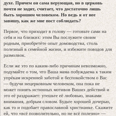
духе. Причем он сама верующая, но в церковь
почти не ходит, считает, что достаточно лишь
быть хорошим человеком. Но ведь я от нее
завишу, как же мне пост соблюдать?
Первое, что приходит в голову — готовьте сами на
себя и на близких: этим Вы послужите своим
родным, приобретёте опыт домоводства, столь
полезный в семейной жизни, и избежите поводов для
размолвок.
Если же это по каким-либо причинам невозможно,
подумайте о том, что Ваша мама побуждаема к таким
упрёкам искренней заботой и беспокойством о Вас
— будучи нецерковным человеком, она пока не
может понять истинных мотивов Ваших действий и
это её раздражает: утешьте её любовью, знаками
внимания, добрым словом. Будьте хорошей дочерью,
как то и подобает православной христианке. Скажите
ей, что «всё позволительно, но не всё полезно» —