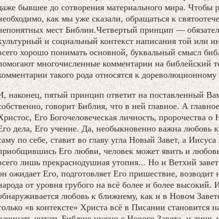
даже бывшее до сотворения материального мира. Чтобы ра
необходимо, как мы уже сказали, обращаться к святооте
непонятных мест Библии.Четвертый принцип — обязател
культурный и социальный контекст написания той или и
всего хорошо понимать основной, буквальный смысл библ
помогают многочисленные комментарии на библейский те
комментарии такого рода относятся к дореволюционному 
И, наконец, пятый принцип ответит на поставленный Вам
собственно, говорит Библия, что в ней главное. А главно
Христос, Его Богочеловеческая личность, пророчества о 
Его дела, Его учение. Да, необыкновенно важна любовь к 
саму по себе, ставит во главу угла Новый Завет, а Иисуса
приобщившись Его любви, человек может явить и любовь
всего лишь прекраснодушная утопия... Но и Ветхий завет
он ожидает Его, подготовляет Его пришествие, возводит 
народа от уровня грубого на всё более и более высокий. 
обнаруживается любовь к ближнему, как и в Новом Завете
только «в контексте» Христа всё в Писании становится н
начинать читать Библию нужно с Нового Завета, и лишь 