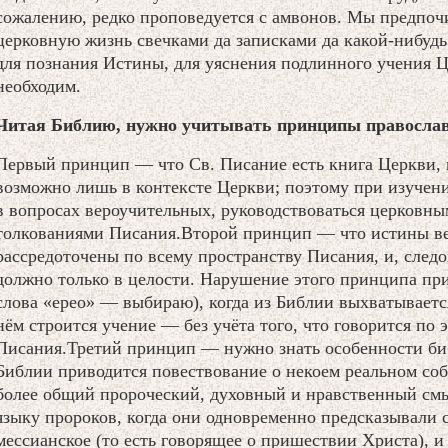
сожалению, редко проповедуется с амвонов. Мы предпоч
церковную жизнь свечками да записками да какой-нибудь
для познания Истины, для уяснения подлинного учения Ц
необходим.
Читая Библию, нужно учитывать принципы православ
Первый принцип — что Св. Писание есть книга Церкви, 
возможно лишь в контексте Церкви; поэтому при изучен
в вопросах вероучительных, руководствоваться церковн
толкованиями Писания.Второй принцип — что истины ве
рассредоточены по всему пространству Писания, и, след
должно только в целости. Нарушение этого принципа прив
слова «ерео» — выбираю), когда из Библии выхватывается
нём строится учение — без учёта того, что говорится по 
Писания.Третий принцип — нужно знать особенности биб
Библии приводится повествование о некоем реальном соб
более общий пророческий, духовный и нравственный смы
языку пророков, когда они одновременно предсказывали 
мессианское (то есть говорящее о пришествии Христа), и