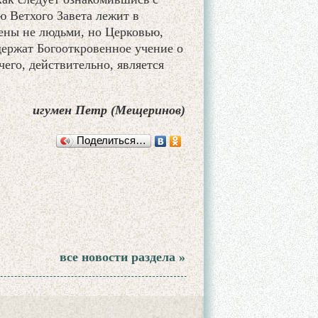
ю Ветхого Завета лежит в
ены не людьми, но Церковью,
держат Богооткровенное учение о
его, действительно, является
игумен Петр (Мещеринов)
Поделиться…
все новости раздела »