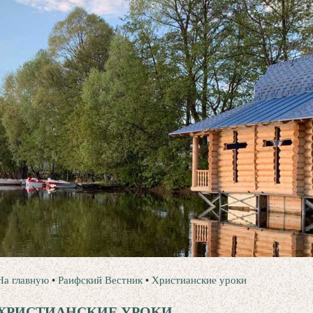
На главную
•
Раифский Вестник
•
Христианские уроки
ХРИСТИАНСКИЕ УРОКИ