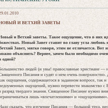
29.01.2010
НОВЫЙ И ВЕТХИЙ ЗАВЕТЫ
Новый и Ветхий заветы. Такое ощущение, что в них ид
божествах. Новый Завет ставит во главу угла любовь к
Ветхий Завет, мягко говоря, этим не отличается. Вот и
можно объяснить? Вернее, зачем было необходимо оче
в одной?
Большинство людей (и увы! православные христиане — н
Священного Писания и судят о нем очень поверхностно. 
как ощущения, содержащегося в заданном вопросе, так 
недоуменных ощущений, нужно перевести знакомство с 
в разряд твердого знания. Священное Писание нужно вним
ограничиваться лишь «впечатлениями» и «ощущениями»
Надо сказать, что изучение Писания — большой труд, нео