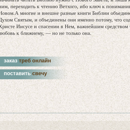
ним, переходить к чтению Ветхого, ибо ключ к понимани
Новом.А многие и внешне разные книги Библии объедин
Духом Святым, и объединены они именно потому, что со
Христе Иисусе и спасении в Нем, важнейшим средством ч
любовь к ближнему, — но не только она.
заказ
треб онлайн
поставить
свечу