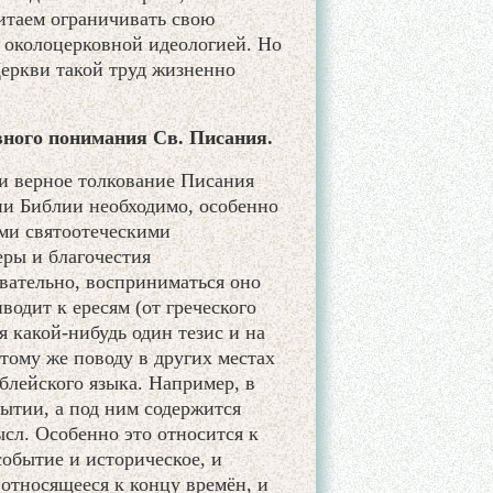
итаем ограничивать свою
 околоцерковной идеологией. Но
еркви такой труд жизненно
ного понимания Св. Писания.
и верное толкование Писания
ии Библии необходимо, особенно
ыми святоотеческими
ры и благочестия
овательно, восприниматься оно
одит к ересям (от греческого
 какой-нибудь один тезис и на
этому же поводу в других местах
лейского языка. Например, в
ытии, а под ним содержится
сл. Особенно это относится к
событие и историческое, и
 относящееся к концу времён, и