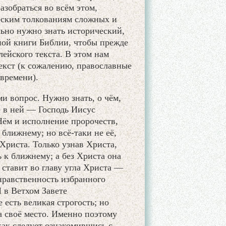
зобраться во всём этом,
ческим толкованиям сложных и
ьно нужно знать исторический,
ной книги Библии, чтобы прежде
ейского текста. В этом нам
кст (к сожалению, православные
времени).
и вопрос. Нужно знать, о чём,
е в ней — Господь Иисус
Нём и исполнение пророчеств,
ближнему; но всё-таки не её,
 Христа. Только узнав Христа,
 к ближнему; а без Христа она
 ставит во главу угла Христа —
нравственность избранного
И в Ветхом Завете
 есть великая строгость; но
а своё место. Именно поэтому
как следует ознакомившись с