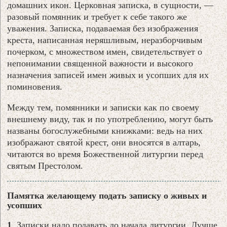
домашних икон. Церковная записка, в сущности, —
разовый помянник и требует к себе такого же
уважения. Записка, подаваемая без изображения
креста, написанная неряшливым, неразборчивым
почерком, с множеством имен, свидетельствует о
непонимании священной важности и высокого
назначения записей имен живых и усопших для их
поминовения.
Между тем, помянники и записки как по своему
внешнему виду, так и по употреблению, могут быть
названы богослужебными книжками: ведь на них
изображают святой крест, они вносятся в алтарь,
читаются во время Божественной литургии перед
святым Престолом.
Памятка желающему подать записку о живых и
усопших
1
. Записки надо подавать до начала литургии. Лучше