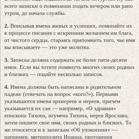
всего записки о поминании подать вечером или рано
утром, до начала службы.
2.
Вписывая имена живых и усопших, поминайте их
в процессе писания с искренним желанием им блага,
от чистого сердца, стараясь припомнить того, чье имя
вы вписываете — это уже молитва.
3.
Записка должна содержать не более пяти-десяти
имен. Если вы хотите помянуть многих своих родных
и близких — подайте несколько записок.
4.
Имена должны быть написаны в родительном
падеже (отвечать на вопрос «кого?»). Первыми
указываются имена архиереев и иереев, причем
указывается их сан — например, «О здравии»
епископа Тихона, игумена Тихона, иерея Ярослава,
затем пишите свое имя, своих родных и близких. То
же относится и к запискам «Об упокоении» —
например, митрополита Иоанна, протоиерея