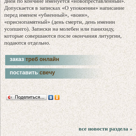
дней по кончине именуется «новопреставленный».
Допускается в записках «О упокоении» написание
перед именем «убиенный», «воин»,
«приснопамятный» (день смерти, день именин
усопшего). Записки на молебен или панихиду,
которые совершаются после окончания литургии,
подаются отдельно.
заказ
треб онлайн
поставить
свечу
Поделиться…
все новости раздела »