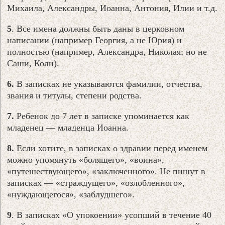
Михаила, Александры, Иоанна, Антония, Илии и т.д.
5
. Все имена должны быть даны в церковном
написании (например Георгия, а не Юрия) и
полностью (например, Александра, Николая; но не
Саши, Коли).
6.
В записках не указываются фамилии, отчества,
звания и титулы, степени родства.
7.
Ребенок до 7 лет в записке упоминается как
младенец — младенца Иоанна.
8.
Если хотите, в записках о здравии перед именем
можно упомянуть «болящего», «воина»,
«путешествующего», «заключенного». Не пишут в
записках — «страждущего», «озлобленного»,
«нуждающегося», «заблудшего».
9
. В записках «О упокоении» усопший в течение 40