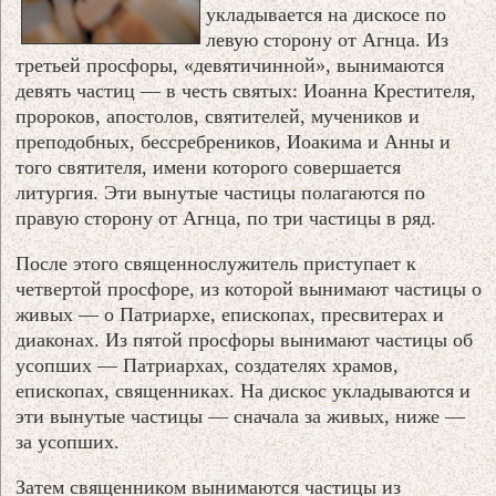
укладывается на дискосе по
левую сторону от Агнца. Из
третьей просфоры, «девятичинной», вынимаются
девять частиц — в честь святых: Иоанна Крестителя,
пророков, апостолов, святителей, мучеников и
преподобных, бессребреников, Иоакима и Анны и
того святителя, имени которого совершается
литургия. Эти вынутые частицы полагаются по
правую сторону от Агнца, по три частицы в ряд.
После этого священнослужитель приступает к
четвертой просфоре, из которой вынимают частицы о
живых — о Патриархе, епископах, пресвитерах и
диаконах. Из пятой просфоры вынимают частицы об
усопших — Патриархах, создателях храмов,
епископах, священниках. На дискос укладываются и
эти вынутые частицы — сначала за живых, ниже —
за усопших.
Затем священником вынимаются частицы из