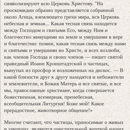
символизируют всю Церковь Христову. "На
проскомидии образно представляется собранной
около Агнца, вземлющего грехи мира, вся Церковь
небесная и земная... Какая тесная связь находится
между Господом и святыми Его, между Ним и
благочестно живущими на земле и умершими в вере
и благочестии: помни, какая тесная связь между нами
и святыми и умершими во Христе, и всех возлюби,
как членов Господа и своих членов — пишет святой
праведный Иоанн Кронштадтский о частицах,
вынутых из просфор и возложенных на дискос. — В
какой близости друг к другу находятся и небожители
и землежители, и Божия Матерь и все святые, и все
мы, православные христиане, когда совершается
божественная, всемирная, пренебесная,
всеобщительная Литургия! Боже мой! Какое
прерадостное, животворное общение!»
Многие считают, что частицы, приносимые о живых
и умерших, являются очистительной жертвой наших