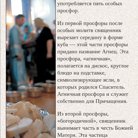
употребляется пять особых
просфор.
Из первой просфоры после
особых молитв священник
вырезает середину в форме
куба — этой части просфоры
придано название Агнец. Эта
просфора, «агничная»,
полагается на дискос, круглое
блюдо на подставке,
символизирующее ясли, в
которых родился Спаситель.
Агничная просфора и служит
собственно для Причащения.
Из второй просфоры,
«богородичной», священник
вынимает часть в честь Божией
Матери. Эта частица