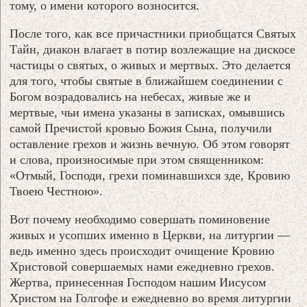
тому, о имени которого возносится.
После того, как все причастники приобщатся Святых
Тайн, диакон влагает в потир возлежащие на дискосе
частицы о святых, о живых и мертвых. Это делается
для того, чтобы святые в ближайшем соединении с
Богом возрадовались на небесах, живые же и
мертвые, чьи имена указаны в записках, омывшись
самой Пречистой кровью Божия Сына, получили
оставление грехов и жизнь вечную. Об этом говорят
и слова, произносимые при этом священником:
«Отмый, Господи, грехи поминавшихся зде, Кровию
Твоею Честною».
Вот почему необходимо совершать поминовение
живых и усопших именно в Церкви, на литургии —
ведь именно здесь происходит очищение Кровию
Христовой совершаемых нами ежедневно грехов.
Жертва, принесенная Господом нашим Иисусом
Христом на Голгофе и ежедневно во время литургии