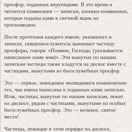
просфор, поданных верующими. В это время и
читаются поминания — записки, книжки-помянники,
которые поданы нами в свечной ящик на
проскомидию.
После прочтения каждого имени, указанного в
записке, священнослужитель вынимает частицу
просфоры, говоря: «Помяни, Господи, (указывается
написанное нами имя)». Эти вынутые по нашим
запискам частицы также кладутся на дискос вместе с
частицами, вынутыми из богослужебных просфор.
Это — первое, невидимое молящимися поминовение
тех, чьи имена написаны в поданных нами записках.
Итак, частицы, вынутые по нашим запискам, лежат
на дискосе, рядом с частицами, вынутыми из особых
богослужебных просфор. Это — великое, святое
место!
Частицы, лежащие в этом порядке на дискосе,