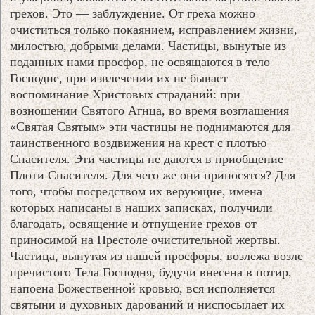
грехов. Это — заблуждение. От греха можно
очиститься только покаянием, исправлением жизни,
милостью, добрыми делами. Частицы, вынутые из
поданных нами просфор, не освящаются в тело
Господне, при извлечении их не бывает
воспоминание Христовых страданий: при
возношении Святого Агнца, во время возглашения
«Святая Святым» эти частицы не поднимаются для
таинственного воздвижения на крест с плотью
Спасителя. Эти частицы не даются в приобщение
Плоти Спасителя. Для чего же они приносятся? Для
того, чтобы посредством их верующие, имена
которых написаны в наших записках, получили
благодать, освящение и отпущение грехов от
приносимой на Престоле очистительной жертвы.
Частица, вынутая из нашей просфоры, возлежа возле
пречистого Тела Господня, будучи внесена в потир,
напоена Божественной кровью, вся исполняется
святыни и духовных дарований и ниспосылает их