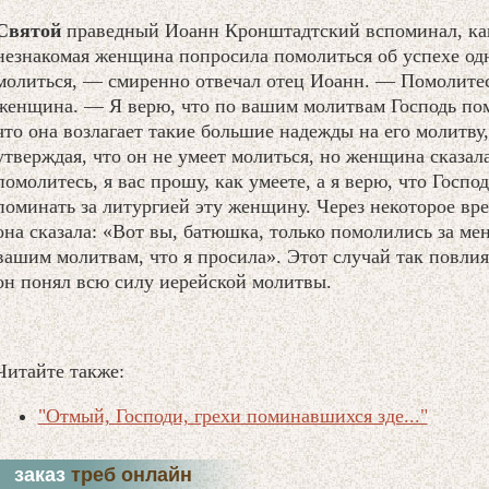
Святой
праведный Иоанн Кронштадтский вспоминал, как
незнакомая женщина попросила помолиться об успехе одн
молиться, — смиренно отвечал отец Иоанн. — Помолите
женщина. — Я верю, что по вашим молитвам Господь пом
что она возлагает такие большие надежды на его молитву
утверждая, что он не умеет молиться, но женщина сказал
помолитесь, я вас прошу, как умеете, а я верю, что Госп
поминать за литургией эту женщину. Через некоторое вре
она сказала: «Вот вы, батюшка, только помолились за мен
вашим молитвам, что я просила». Этот случай так повлия
он понял всю силу иерейской молитвы.
Читайте также:
"Отмый, Господи, грехи поминавшихся зде..."
заказ
треб онлайн