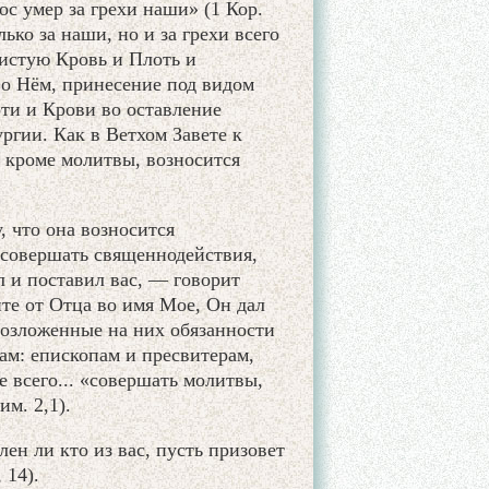
с умер за грехи наши» (1 Кор.
лько за наши, но и за грехи всего
чистую Кровь и Плоть и
 о Нём, принесение под видом
ти и Крови во оставление
ргии. Как в Ветхом Завете к
, кроме молитвы, возносится
, что она возносится
 совершать священнодействия,
л и поставил вас, — говорит
те от Отца во имя Мое, Он дал
 возложенные на них обязанности
м: епископам и пресвитерам,
е всего... «совершать молитвы,
м. 2,1).
ен ли кто из вас, пусть призовет
 14).