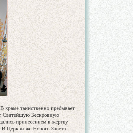
В храме таинственно пребывает
ят Святейшую Бескровную
дались принесением в жертву
 В Церкви же Нового Завета