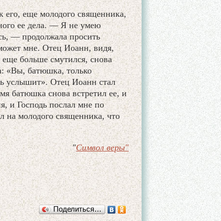
 его, еще молодого священника,
ого ее дела. — Я не умею
сь, — продолжала просить
ожет мне. Отец Иоанн, видя,
, еще больше смутился, снова
а: «Вы, батюшка, только
одь услышит». Отец Иоанн стал
мя батюшка снова встретил ее, и
я, и Господь послал мне по
л на молодого священника, что
"
Символ веры"
Поделиться…