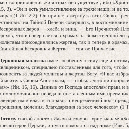
жертвоприношения животных не существует, ибо «Христо
15, 3). «Он и есть умилостивление за грехи наши, и не то
мира» (1 Ин. 2,2). Он принес в жертву за всех Свою Пре
установил на Тайной Вечери совершать, в воспоминание
бескровных даров — хлеба и вина, — Его Пречистой Пло
грехов, что и совершается в храмах на Божественной литу
молитвам присоединялись жертвы, так и теперь в храмах
Святейшая Бескровная Жертва — святое Причастие.
Церковная молитва
имеет особенную силу еще и потому
священником, специально поставленным для того, чтобы
возносить за людей молитвы и жертвы Богу. «Я вас избра
Спаситель Своим Апостолам, — чтобы... чего ни попроси
вам» (Ин. 15, 16). Данные от Господа апостолам права и
и полномочия они передали поставленным ими преемника
завещав им и власть, и право, и непременный долг прежд
прошения, моления, благодарения за всех человеков» (1 Ти
Потому
святой апостол Иаков и говорит христианам: «Бол
пресвитеров Церкви, и пусть помолятся над ним» (Иак. 5,