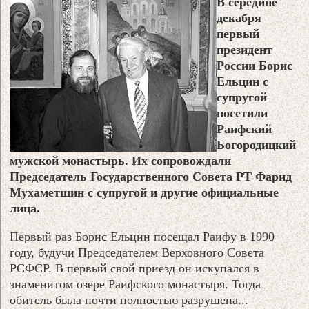
В середине
декабря
первый
президент
России Борис
Ельцин с
супругой
посетили
Раифский
Богородицкий
мужской монастырь. Их сопровождали
Председатель Государственного Совета РТ Фарид
Мухаметшин с супругой и другие официальные
лица.
Первый раз Борис Ельцин посещал Раифу в 1990
году, будучи Председателем Верховного Совета
РСФСР. В первый свой приезд он искупался в
знаменитом озере Раифского монастыря. Тогда
обитель была почти полностью разрушена...