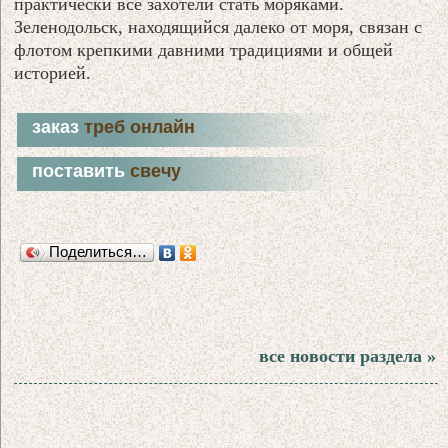
практически все захотели стать моряками.
Зеленодольск, находящийся далеко от моря, связан с
флотом крепкими давними традициями и общей
историей.
заказ
треб онлайн
поставить
свечу
Поделиться…
все новости раздела »