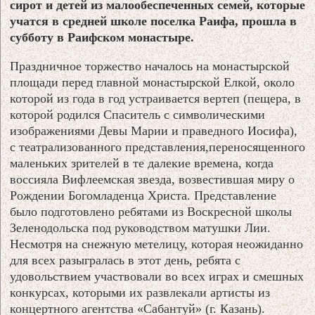
сирот и детей из малообеспеченных семей, которые
учатся в средней школе поселка Раифа, прошла в
субботу в Раифском монастыре.
Праздничное торжество началось на монастырской
площади перед главной монастырской Елкой, около
которой из года в год устраивается вертеп (пещера, в
которой родился Спаситель с символическими
изображениями Девы Марии и праведного Иосифа),
с театрализованного представления,переносященного
маленьких зрителей в те далекие времена, когда
воссияла Вифлеемская звезда, возвестившая миру о
Рождении Богомладенца Христа. Представление
было подготовлено ребятами из Воскресной школы
Зеленодольска под руководством матушки Лии.
Несмотря на снежную метелицу, которая неожиданно
для всех разыгралась в этот день, ребята с
удовольствием участвовали во всех играх и смешных
конкурсах, которыми их развлекали артисты из
концертного агентства «Сабантуй» (г. Казань).