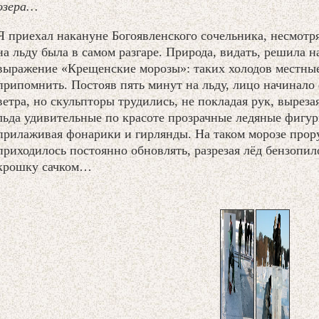
озера…
Я приехал накануне Богоявленского сочельника, несмотр
на льду была в самом разгаре. Природа, видать, решила 
выражение «Крещенские морозы»: таких холодов местные
припомнить. Постояв пять минут на льду, лицо начинал
ветра, но скульпторы трудились, не покладая рук, вырез
льда удивительные по красоте прозрачные ледяные фигур
прилаживая фонарики и гирлянды. На таком морозе прору
приходилось постоянно обновлять, разрезая лёд бензопи
крошку сачком…