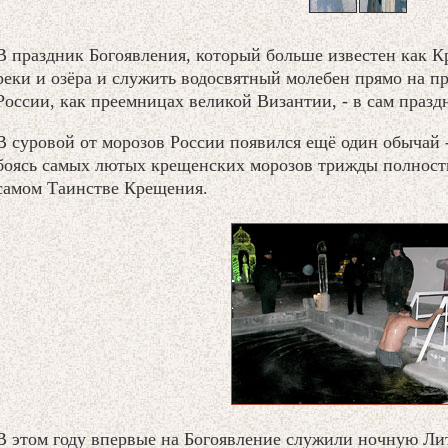
В праздник Богоявления, который больше известен как К
реки и озёра и служить водосвятный молебен прямо на п
России, как преемницах великой Византии, - в сам праз
В суровой от морозов России появился ещё один обычай -
боясь самых лютых крещенских морозов трижды полность
самом Таинстве Крещения.
В этом году впервые на Богоявление служили ночную Лит