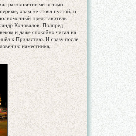
сиял разноцветными огнями
первые, храм не стоял пустой, и
 полномочный представитель
сандр Коновалов. Полпред
еком и даже спокойно читал на
ошёл к Причастию. И сразу после
словению наместника,