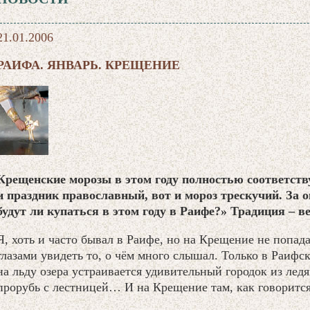
21.01.2006
РАИФА. ЯНВАРЬ. КРЕЩЕНИЕ
Крещенские морозы в этом году полностью соответств
и праздник православный, вот и мороз трескучий. За о
будут ли купаться в этом году в Раифе?» Традиция – 
Я, хоть и часто бывал в Раифе, но на Крещение не попада
глазами увидеть то, о чём много слышал. Только в Раифс
на льду озера устраивается удивительный городок из ледя
прорубь с лестницей… И на Крещение там, как говоритс