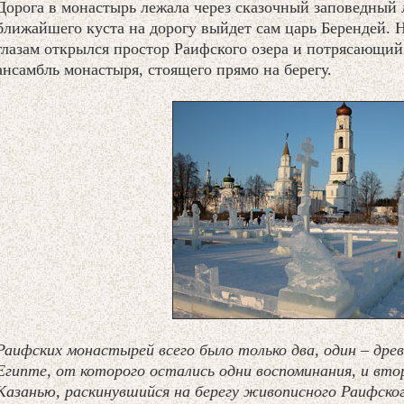
Дорога в монастырь лежала через сказочный заповедный ле
ближайшего куста на дорогу выйдет сам царь Берендей. Н
глазам открылся простор Раифского озера и потрясающий
ансамбль монастыря, стоящего прямо на берегу.
Раифских монастырей всего было только два, один – древ
Египте, от которого остались одни воспоминания, и вто
Казанью, раскинувшийся на берегу живописного Раифско