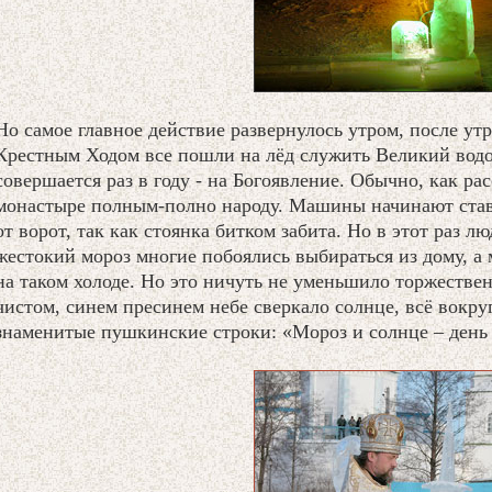
Но самое главное действие развернулось утром, после утр
Крестным Ходом все пошли на лёд служить Великий вод
совершается раз в году - на Богоявление. Обычно, как ра
монастыре полным-полно народу. Машины начинают став
от ворот, так как стоянка битком забита. Но в этот раз 
жестокий мороз многие побоялись выбираться из дому, а м
на таком холоде. Но это ничуть не уменьшило торжествен
чистом, синем пресинем небе сверкало солнце, всё вокр
знаменитые пушкинские строки: «Мороз и солнце – день