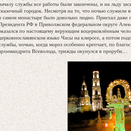
началу службы все работы были закончены, и на льду за
сказочный городок. Несмотря на то, что ночью служили в
в самом монастыре было довольно людно. Приехал даже
Президента РФ в Приволжском федеральном округе Алек
оказался по настоящему верующим воцерковлённым челов
церковнославянском языке Часы на клиросе, а потом под
службы, ночью, когда мороз особенно крепчает, по благо
архимандрита Всеволода, трижды окунулся в проруби…