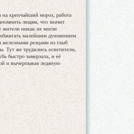
я на крепчайший мороз, работа
напомнить людям, что значит
 жители никак не могли
о обжигать малейшим дуновением
ая железными резцами из глыб
ы. Тут же трудились осветители,
бь быстро замерзала, и её
лой и вычерпывая ледяную