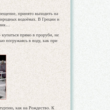
рещение, принято выходить на
риродных водоёмах. В Греции и
дник…
 купаться прямо в проруби, не
ю погружаясь в воду, как при
ургию, как на Рождество. К