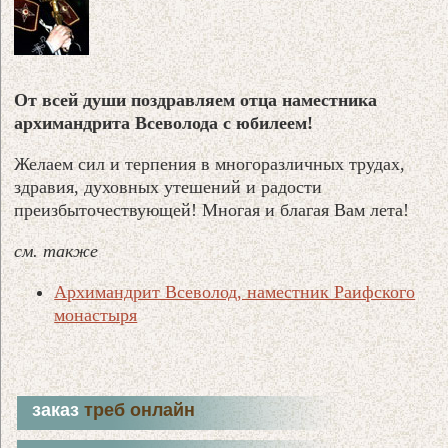
От всей души поздравляем отца наместника
архимандрита Всеволода с юбилеем!
Желаем сил и терпения в многоразличных трудах,
здравия, духовных утешений и радости
преизбыточествующей! Многая и благая Вам лета!
см. также
Архимандрит Всеволод, наместник Раифского
монастыря
заказ
треб онлайн