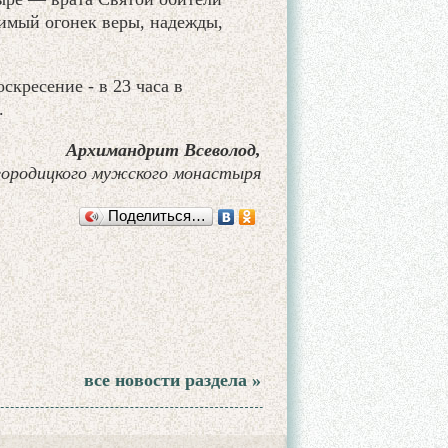
симый огонек веры, надежды,
кресение - в 23 часа в
.
Архимандрит Всеволод,
городицкого мужского монастыря
Поделиться…
все новости раздела »