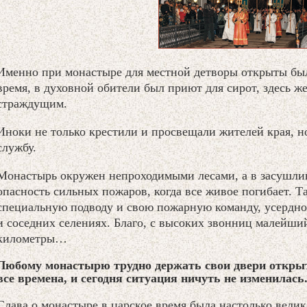
Именно при монастыре для местной детворы открыты бы
время, в духовной обители был приют для сирот, здесь 
страждущим.
Иноки не только крестили и просвещали жителей края, но
службу.
Монастырь окружен непроходимыми лесами, а в засушли
опасность сильных пожаров, когда все живое погибает. Т
специальную подводу и свою пожарную команду, усердно
и соседних селениях. Благо, с высоких звонниц малейши
километры…
Любому монастырю трудно держать свои двери откры
все времена, и сегодня ситуация ничуть не изменилась
Слава о монастыре в царское время была настолько велик