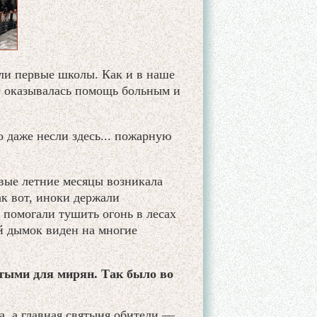
ли первые школы. Как и в наше
же оказывалась помощь больным и
 даже несли здесь... пожарную
вые летние месяцы возникала
ак вот, иноки держали
 помогали тушить огонь в лесах
й дымок виден на многие
тыми для мирян. Так было во
.
а, а главная святыня обители —