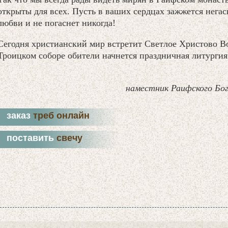
открыты для всех. Пусть в ваших сердцах зажжется нега
любви и не погаснет никогда!
Сегодня христианский мир встретит Светлое Христово Вос
Троицком соборе обители начнется праздничная литургия
наместник Раифского Бо
заказ
треб онлайн
поставить
свечу