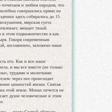
 почитаем и любим народом, что
молебны совершались прямо на
здники здесь собиралось до 15
 искушения, мирская суета
отвлекает, мешает тихой
 в этом подвижничестве я как
ыря. Говоря современным
ой, несомненно, заложено наше
ть его. Как и все наше
ела, и мы все вместе (не только
аны», трудами и молитвами
елем: через нее происходит
ение ценностей жизни. Святая
на этой земле. Монах печется не
асает души человеческие и этим
ю.
ыре — врата Святой обители