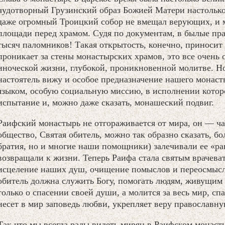
чудотворный Грузинский образ Божией Матери настолько
даже огромный Троицкий собор не вмещал верующих, и 
площади перед храмом. Судя по документам, в былые пра
тысяч паломников! Такая открытость, конечно, приносит
проникает за стены монастырских храмов, это все очень 
иноческой жизни, глубокой, проникновенной молитве. Но
настоятель вижу и особое предназначение нашего монаст
языком, особую социальную миссию, в исполнении котор
испытание и, можно даже сказать, монашеский подвиг.
Раифский монастырь не отгораживается от мира, он — час
общество, Святая обитель, можно так образно сказать, бол
братия, но и многие наши помощники) залечивали ее «р
возвращали к жизни. Теперь Раифа стала святым врачеват
исцеление наших душ, очищение помыслов и переосмысл
обитель должна служить Богу, помогать людям, живущим 
только о спасении своей души, а молится за весь мир, сп
несет в мир заповедь любви, укрепляет веру православну
Так что мы всегда рады видеть мирян в Раифском монаст