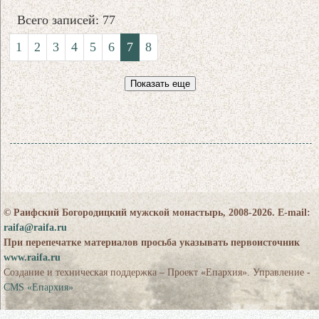
Всего записей: 77
1
2
3
4
5
6
7
8
Показать еще
© Раифский Богородицкий мужской монастырь, 2008-2026. E-mail:
raifa@raifa.ru
При перепечатке материалов просьба указывать первоисточник
www.raifa.ru
Создание и техническая поддержка – Проект «Епархия». Управление -
CMS «Епархия»