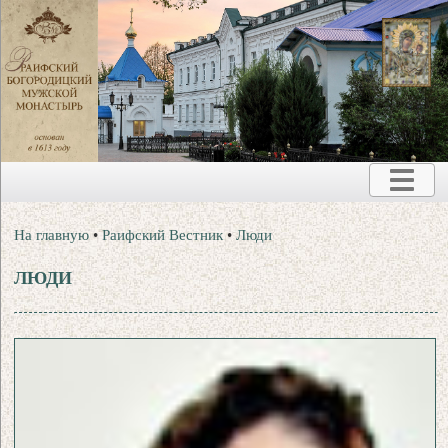
На главную
•
Раифский Вестник
•
Люди
ЛЮДИ