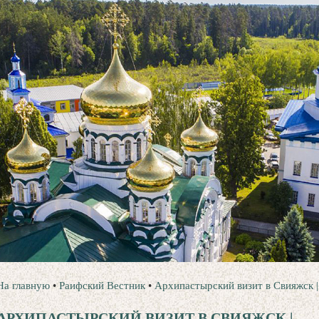
На главную
•
Раифский Вестник
•
Архипастырский визит в Свияжск |
АРХИПАСТЫРСКИЙ ВИЗИТ В СВИЯЖСК |