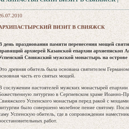
26.07.2010
АРХИПАСТЫРСКИЙ ВИЗИТ В СВИЯЖСК
В день празднования памяти перенесения мощей святи
правящий архиерей Казанской епархии архиепископ А
Успенский Свияжский мужской монастырь на острове
Это древняя обитель была основана святителем Германом 
основная часть его святых мощей.
В сослужении настоятелей мужских монастырей епархии
Божественную литургию в Сергиевском храме Иоанно-Пр
Свияжского Успенского монастыря перед ракой с мощами 
литургии было совершено молебное пение святому. Посл
саму Успенскую обитель, где в сопровождении наместник
восстановительных работ.