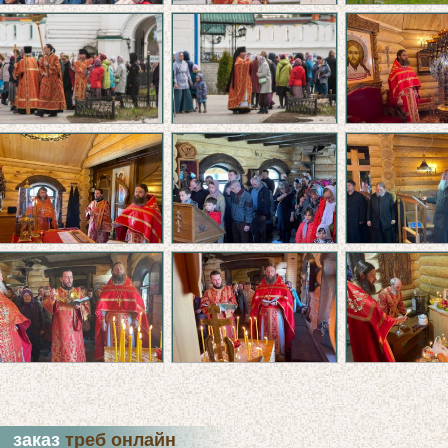
заказ
треб онлайн