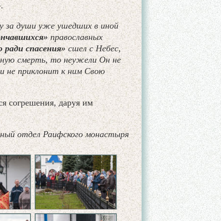
».
у за души уже ушедших в иной
кончавшихся»
православных
 ради спасения»
сшел с Небес,
тную смерть, то неужели Он не
и не приклонит к ним Свою
ся согрешения, даруя им
ный отдел Раифского монастыря