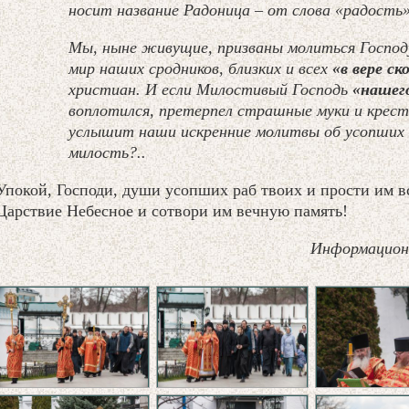
носит название Радоница – от слова «радость
Мы, ныне живущие, призваны молиться Господ
мир наших сродников, близких и всех
«в вере с
христиан. И если Милостивый Господь
«нашего
воплотился, претерпел страшные муки и крес
услышит наши искренние молитвы об усопших 
милость?..
Упокой, Господи, души усопших раб твоих и прости им в
Царствие Небесное и сотвори им вечную память!
Информацион