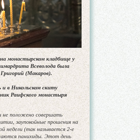
на монастырском кладбище у
химардрита Всеволода была
 Григорий (Макаров).
 и в Никольском скиту
тник Раифского монастыря
ни не положено совершать
 литии, заупокойные прошения на
й недели (так называется 2-е
ршаются панихиды. Этот день