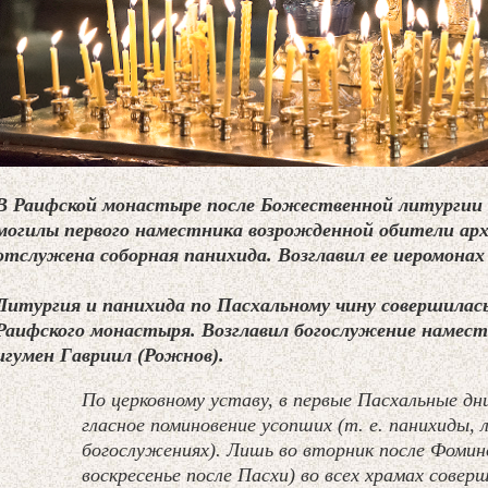
В Раифской монастыре после Божественной литургии 
могилы первого наместника возрожденной обители ар
отслужена соборная панихида. Возглавил ее иеромонах
Литургия и панихида по Пасхальному чину совершилась
Раифского монастыря. Возглавил богослужение намес
игумен Гавриил (Рожнов).
По церковному уставу, в первые Пасхальные д
гласное поминовение усопших (т. е. панихиды,
богослужениях). Лишь во вторник после Фомино
воскресенье после Пасхи) во всех храмах сове