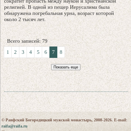
сократит пропасть между наукой и христианской
религией. В одной из пещер Иерусалима была
обнаружена погребальная урна, возраст которой
около 2 тысяч лет.
Всего записей: 79
1
2
3
4
5
6
7
8
Показать еще
© Раифский Богородицкий мужской монастырь, 2008-2026. E-mail:
raifa@raifa.ru