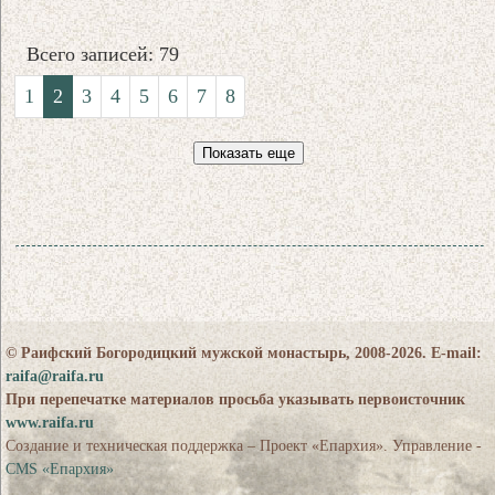
Всего записей: 79
1
2
3
4
5
6
7
8
Показать еще
© Раифский Богородицкий мужской монастырь, 2008-2026. E-mail:
raifa@raifa.ru
При перепечатке материалов просьба указывать первоисточник
www.raifa.ru
Создание и техническая поддержка – Проект «Епархия». Управление -
CMS «Епархия»