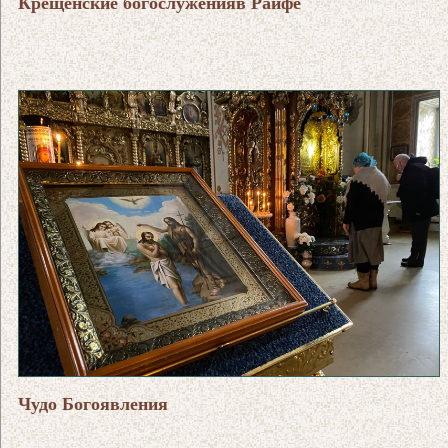
Крещенские богослуженияв Раифе
Чудо Богоявления