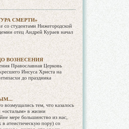
ТУРА СМЕРТИ»
ке со студентами Нижегородской
демии отец Андрей Кураев начал
ДО ВОЗНЕСЕНИЯ
ения Православная Церковь
кресшего Иисуса Христа на
Антипасхи до праздника
М...
о возмущались тем, что казалось
 «осталым» в жизни
йне мере большинство из нас,
 в атеистическую пору) со