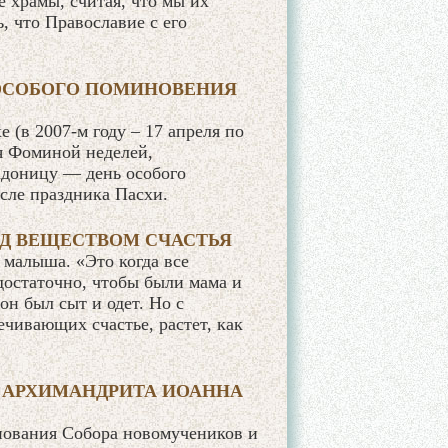
 храмы, считая, что мы их
, что Православие с его
 ОСОБОГО ПОМИНОВЕНИЯ
 (в 2007-м году – 17 апреля по
я Фоминой неделей,
адоницу — день особого
сле праздника Пасхи.
Д ВЕЩЕСТВОМ СЧАСТЬЯ
 малыша. «Это когда все
достаточно, чтобы были мама и
он был сыт и одет. Но с
ечивающих счастье, растет, как
 АРХИМАНДРИТА ИОАННА
зднования Собора новомучеников и