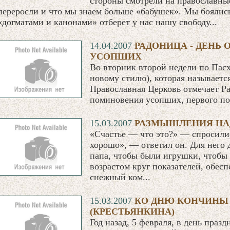
стороны смотрели на православные
переросли и что мы знаем больше «бабушек». Мы боялись
«догматами и канонами» отберет у нас нашу свободу...
14.04.2007
РАДОНИЦА - ДЕНЬ
УСОПШИХ
Во вторник второй недели по Пасхе
новому стилю), которая называетс
Православная Церковь отмечает Р
поминовения усопших, первого по
15.03.2007
РАЗМЫШЛЕНИЯ НА
«Счастье — что это?» — спросили
хорошо», — ответил он. Для него 
папа, чтобы были игрушки, чтобы 
возрастом круг показателей, обесп
снежный ком...
15.03.2007
КО ДНЮ КОНЧИНЫ
(КРЕСТЬЯНКИНА)
Год назад, 5 февраля, в день пра