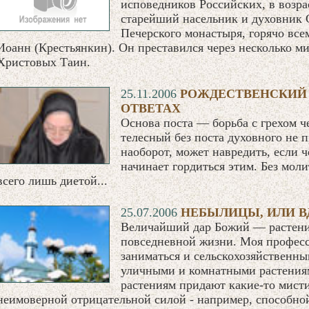
исповедников Российских, в возра
старейший насельник и духовник 
Печерского монастыря, горячо вс
Иоанн (Крестьянкин). Он преставился через несколько м
Христовых Таин.
25.11.2006
РОЖДЕСТВЕНСКИЙ 
ОТВЕТАХ
Основа поста — борьба с грехом ч
телесный без поста духовного не 
наоборот, может навредить, если 
начинает гордиться этим. Без мол
всего лишь диетой...
25.07.2006
НЕБЫЛИЦЫ, ИЛИ В
Величайший дар Божий — растен
повседневной жизни. Моя професс
заниматься и сельскохозяйственн
уличными и комнатными растения
растениям придают какие-то мисти
неимоверной отрицательной силой - например, способно