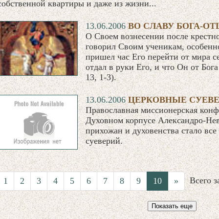
собственной квартиры и даже из жизни...
13.06.2006
ВО СЛАВУ БОГА-ОТ
О Своем вознесении после крестн
говорил Своим ученикам, особенно
пришел час Его перейти от мира се
отдал в руки Его, и что Он от Бог
13, 1-3).
13.06.2006
ЦЕРКОВНЫЕ СУЕВ
Православная миссионерская конф
Духовном корпусе Александро-Нев
прихожан и духовенства стало вс
суеверий.
Всего 
1
2
3
4
5
6
7
8
9
10
»
Показать еще