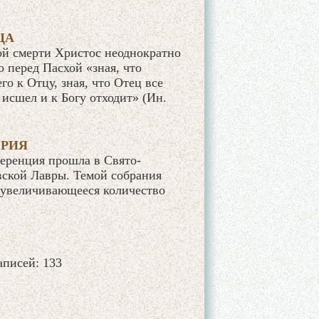
ЦА
ой смерти Христос неоднократно
 перед Пасхой «зная, что
го к Отцу, зная, что Отец все
а исшел и к Богу отходит» (Ин.
ЕРИЯ
еренция прошла в Свято-
ской Лавры. Темой собрания
е увеличивающееся количество
записей: 133