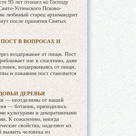
сте 95 лет отошел ко Господу
Свято-Успенского Псково-
еми любимый старец архимандрит
инут после принятия Святых
ПОСТ В ВОПРОСАХ И
ерез воздержание от пищи. Пост
приближает нас к спасению, даже
человек, воздерживаясь от пищи,
итвы и покаяния пост становится
ДОВЬИ ДЕРЕВЬЯ
ия — неотделимы от нашей
ия — ботаник, приходилось
ыми культурами и декоративными
ми. К сожалению, иногда
ческие свойства, наделяют их
й выжить человека из